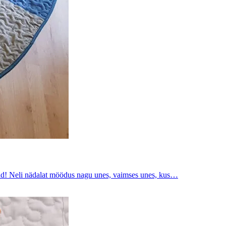
nud! Neli nädalat möödus nagu unes, vaimses unes, kus…