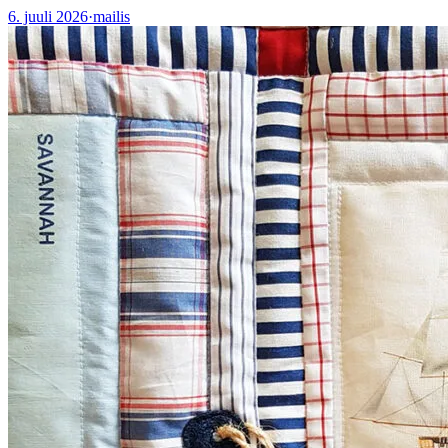
6. juuli 2026
·
mailis