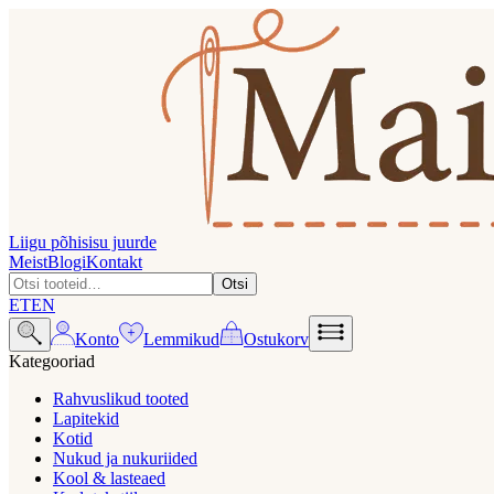
Liigu põhisisu juurde
Meist
Blogi
Kontakt
Otsi
ET
EN
Konto
Lemmikud
Ostukorv
Kategooriad
Rahvuslikud tooted
Lapitekid
Kotid
Nukud ja nukuriided
Kool & lasteaed