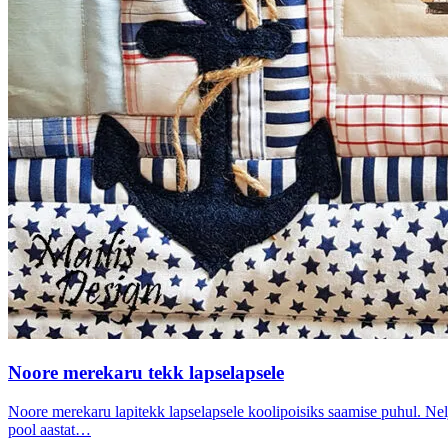
Noore merekaru tekk lapselapsele
Noore merekaru lapitekk lapselapsele koolipoisiks saamise puhul. Nelja
pool aastat…