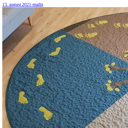
13. august 2021
·
mailis