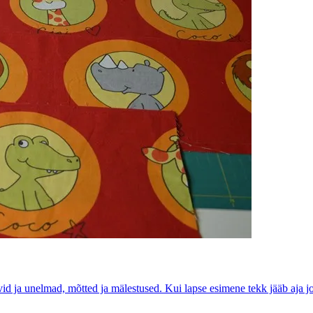
 ja unelmad, mõtted ja mälestused. Kui lapse esimene tekk jääb aja joo