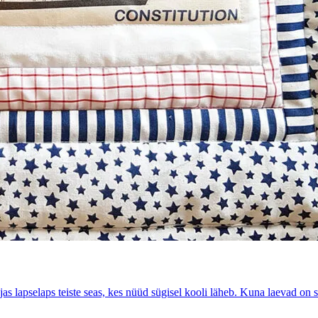
s lapselaps teiste seas, kes nüüd sügisel kooli läheb. Kuna laevad on s