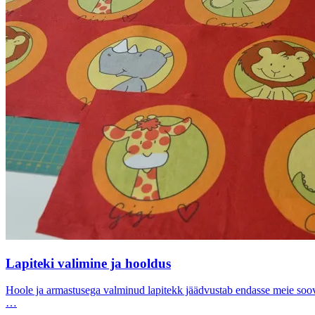
Lapiteki valimine ja hooldus
Hoole ja armastusega valminud lapitekk jäädvustab endasse meie soovid
…