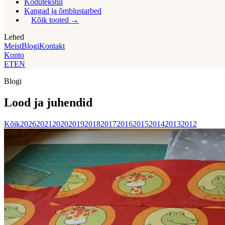
Kodutekstiil
Kangad ja õmblustarbed
Kõik tooted
Lehed
Meist
Blogi
Kontakt
Konto
ET
EN
Blogi
Lood ja juhendid
Kõik
2026
2021
2020
2019
2018
2017
2016
2015
2014
2013
2012