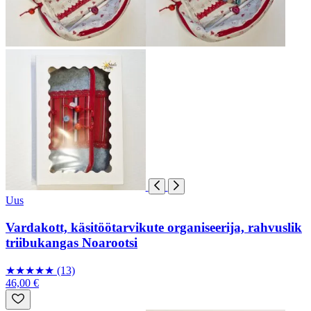
Uus
Vardakott, käsitöötarvikute organiseerija, rahvuslik
triibukangas Noarootsi
★
★
★
★
★
(13)
46,00 €