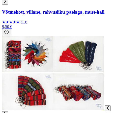
Võtmekott, villane, rahvusliku paelaga, must-hall
★
★
★
★
★
(13)
9,50 €