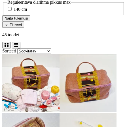
Reguleeritava õlarihma pikkus max
140 cm
Näita tulemusi
Filtreeri
45 toodet
Sorteeri