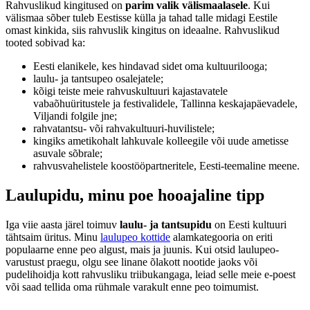
Rahvuslikud kingitused on
parim valik välismaalasele
. Kui
välismaa sõber tuleb Eestisse külla ja tahad talle midagi Eestile
omast kinkida, siis rahvuslik kingitus on ideaalne. Rahvuslikud
tooted sobivad ka:
Eesti elanikele, kes hindavad sidet oma kultuurilooga;
laulu- ja tantsupeo osalejatele;
kõigi teiste meie rahvuskultuuri kajastavatele
vabaõhuüritustele ja festivalidele, Tallinna keskajapäevadele,
Viljandi folgile jne;
rahvatantsu- või rahvakultuuri-huvilistele;
kingiks ametikohalt lahkuvale kolleegile või uude ametisse
asuvale sõbrale;
rahvusvahelistele koostööpartneritele, Eesti-teemaline meene.
Laulupidu, minu poe hooajaline tipp
Iga viie aasta järel toimuv
laulu- ja tantsupidu
on Eesti kultuuri
tähtsaim üritus. Minu
laulupeo kottide
alamkategooria on eriti
populaarne enne peo algust, mais ja juunis. Kui otsid laulupeo-
varustust praegu, olgu see linane õlakott nootide jaoks või
pudelihoidja kott rahvusliku triibukangaga, leiad selle meie e-poest
või saad tellida oma rühmale varakult enne peo toimumist.