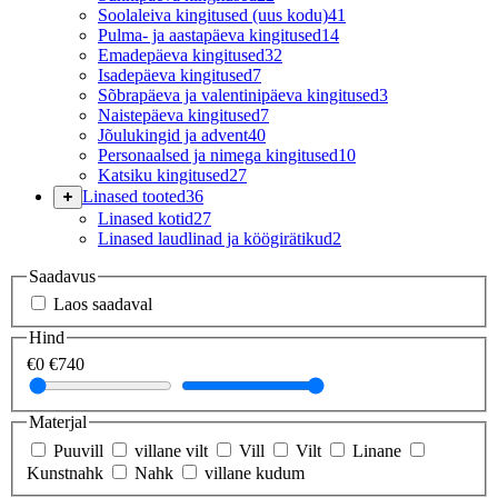
Soolaleiva kingitused (uus kodu)
41
Pulma- ja aastapäeva kingitused
14
Emadepäeva kingitused
32
Isadepäeva kingitused
7
Sõbrapäeva ja valentinipäeva kingitused
3
Naistepäeva kingitused
7
Jõulukingid ja advent
40
Personaalsed ja nimega kingitused
10
Katsiku kingitused
27
Linased tooted
36
Linased kotid
27
Linased laudlinad ja köögirätikud
2
Saadavus
Laos saadaval
Hind
€0
€740
Materjal
Puuvill
villane vilt
Vill
Vilt
Linane
Kunstnahk
Nahk
villane kudum