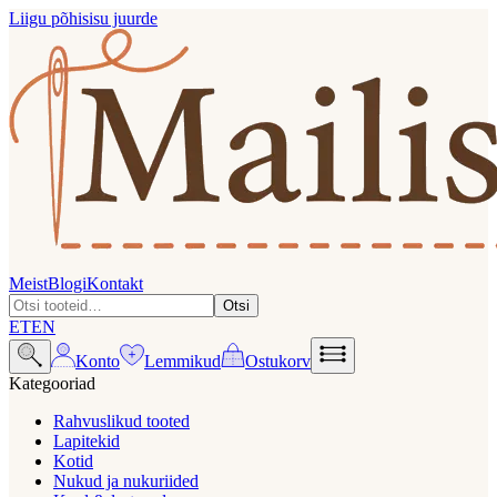
Liigu põhisisu juurde
Meist
Blogi
Kontakt
Otsi
ET
EN
Konto
Lemmikud
Ostukorv
Kategooriad
Rahvuslikud tooted
Lapitekid
Kotid
Nukud ja nukuriided