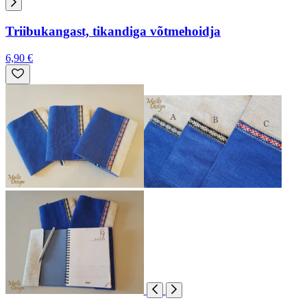
Triibukangast, tikandiga võtmehoidja
6,90 €