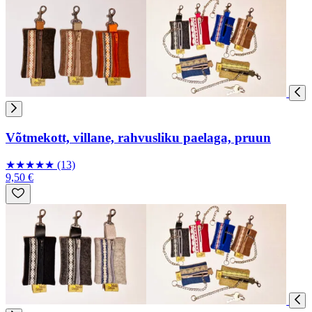
Võtmekott, villane, rahvusliku paelaga, pruun
★
★
★
★
★
(13)
9,50 €