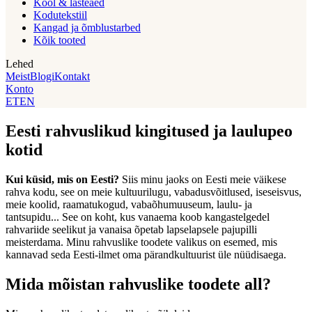
Kool & lasteaed
Kodutekstiil
Kangad ja õmblustarbed
Kõik tooted
Lehed
Meist
Blogi
Kontakt
Konto
ET
EN
Eesti rahvuslikud kingitused ja laulupeo
kotid
Kui küsid, mis on Eesti?
Siis minu jaoks on Eesti meie väikese
rahva kodu, see on meie kultuurilugu, vabadusvõitlused, iseseisvus,
meie koolid, raamatukogud, vabaõhumuuseum, laulu- ja
tantsupidu... See on koht, kus vanaema koob kangastelgedel
rahvariide seelikut ja vanaisa õpetab lapselapsele pajupilli
meisterdama. Minu rahvuslike toodete valikus on esemed, mis
kannavad seda Eesti-ilmet oma pärandkultuurist üle nüüdisaega.
Mida mõistan rahvuslike toodete all?