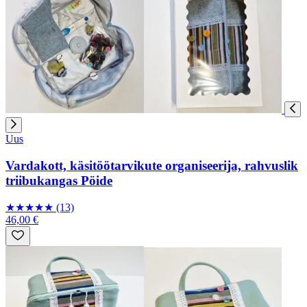
Uus
Vardakott, käsitöötarvikute organiseerija, rahvuslik
triibukangas Pöide
★
★
★
★
★
(13)
46,00 €