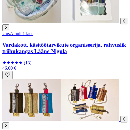
Uus
Ainult 1 laos
Vardakott, käsitöötarvikute organiseerija, rahvuslik
triibukangas Lääne-Nigula
★
★
★
★
★
(13)
46,00 €