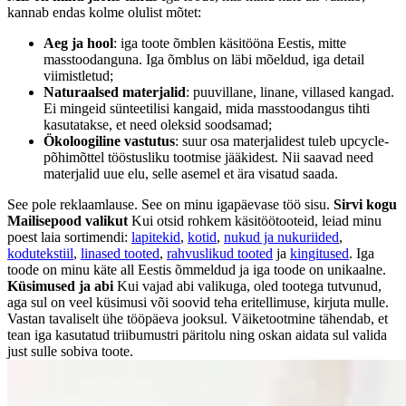
kannab endas kolme olulist mõtet:
Aeg ja hool
: iga toote õmblen käsitööna Eestis, mitte
masstoodanguna. Iga õmblus on läbi mõeldud, iga detail
viimistletud;
Naturaalsed materjalid
: puuvillane, linane, villased kangad.
Ei mingeid sünteetilisi kangaid, mida masstoodangus tihti
kasutatakse, et need oleksid soodsamad;
Ökoloogiline vastutus
: suur osa materjalidest tuleb upcycle-
põhimõttel tööstusliku tootmise jääkidest. Nii saavad need
materjalid uue elu, selle asemel et ära visatud saada.
See pole reklaamlause. See on minu igapäevase töö sisu.
Sirvi kogu
Mailisepood valikut
Kui otsid rohkem käsitöötooteid, leiad minu
poest laia sortimendi:
lapitekid
,
kotid
,
nukud ja nukuriided
,
kodutekstiil
,
linased tooted
,
rahvuslikud tooted
ja
kingitused
. Iga
toode on minu käte all Eestis õmmeldud ja iga toode on unikaalne.
Küsimused ja abi
Kui vajad abi valikuga, oled tootega tutvunud,
aga sul on veel küsimusi või soovid teha eritellimuse, kirjuta mulle.
Vastan tavaliselt ühe tööpäeva jooksul. Väiketootmine tähendab, et
tean iga kasutatud triibumustri päritolu ning oskan aidata sul valida
just sulle sobiva toote.