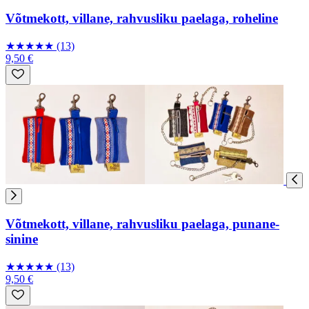
Võtmekott, villane, rahvusliku paelaga, roheline
★
★
★
★
★
(13)
9,50 €
Võtmekott, villane, rahvusliku paelaga, punane-
sinine
★
★
★
★
★
(13)
9,50 €