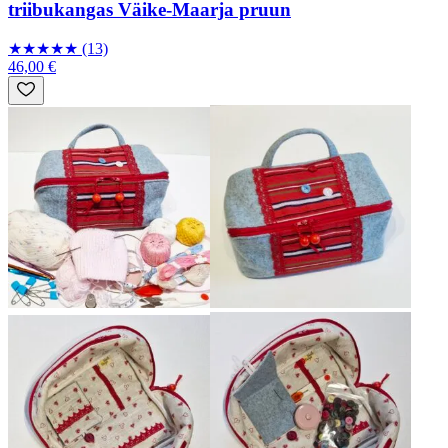
triibukangas Väike-Maarja pruun
★
★
★
★
★
(13)
46,00 €