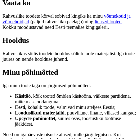
Vaata ka
Rahvuslike toodete kõrval sobivad kingiks ka minu
võtmekotid ja
võtmehoidjad
(paljud rahvusliku paelaga) ning
linased tooted
.
Kokku moodustavad need Eesti-teemalise kingigalerii.
Hooldus
Rahvuslikus stiilis toodete hooldus sõltub toote materjalist. Iga toote
juures on nende hoolduse juhend.
Minu põhimõtted
Iga minu toote taga on järgmised põhimõtted:
Käsitöö
, kõik tooted õmblen käsitööna, väikeste partiidena,
mitte masstoodanguna;
Eesti
, kohalik toode, valmivad minu ateljees Eestis;
Looduslikud materjalid
, puuvillane, linane, villased kangad;
Upcycle põhimõttel,
suures osas, tööstusliku tootmise
jääkidest.
Need on igapäevaste otsuste alused, mille järgi tegutsen. Kui