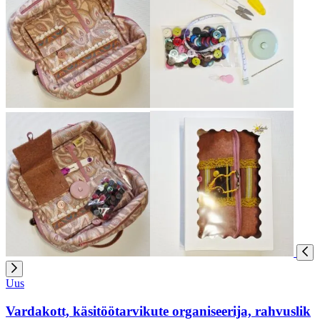
Uus
Vardakott, käsitöötarvikute organiseerija, rahvuslik