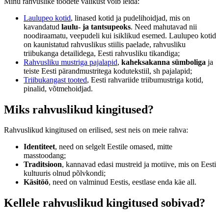
Minu rahvuslike toodete valikust võib leida:
Laulupeo kotid
, linased kotid ja pudelihoidjad, mis on
kavandatud
laulu- ja tantsupeoks
. Need mahutavad nii
noodiraamatu, veepudeli kui isiklikud esemed. Laulupeo kotid
on kaunistatud rahvuslikus stiilis paelade, rahvusliku
triibukanga detailidega, Eesti rahvusliku tikandiga;
Rahvusliku mustriga pajalapid
,
kaheksakanna sümboliga
ja
teiste Eesti pärandmustritega kodutekstiil, sh pajalapid;
Triibukangast tooted
, Eesti rahvariide triibumustriga kotid,
pinalid, võtmehoidjad.
Miks rahvuslikud kingitused?
Rahvuslikud kingitused on erilised, sest neis on meie rahva:
Identiteet
, need on selgelt Eestile omased, mitte
masstoodang;
Traditsioon
, kannavad edasi mustreid ja motiive, mis on Eesti
kultuuris olnud põlvkondi;
Käsitöö
, need on valminud Eestis, eestlase enda käe all.
Kellele rahvuslikud kingitused sobivad?