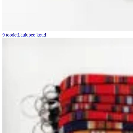
9 toodet
Laulupeo kotid