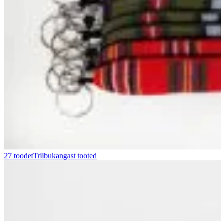
27 toodet
Triibukangast tooted