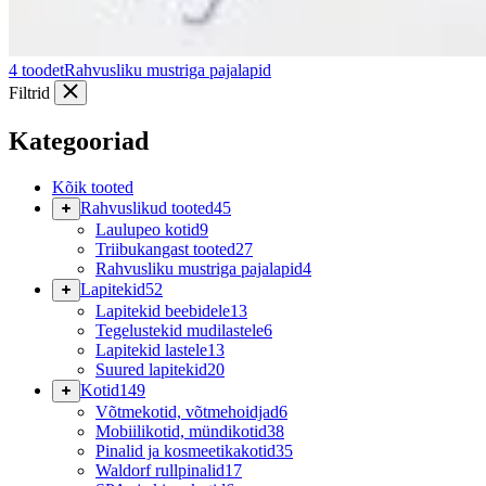
4 toodet
Rahvusliku mustriga pajalapid
Filtrid
Kategooriad
Kõik tooted
Rahvuslikud tooted
45
Laulupeo kotid
9
Triibukangast tooted
27
Rahvusliku mustriga pajalapid
4
Lapitekid
52
Lapitekid beebidele
13
Tegelustekid mudilastele
6
Lapitekid lastele
13
Suured lapitekid
20
Kotid
149
Võtmekotid, võtmehoidjad
6
Mobiilikotid, mündikotid
38
Pinalid ja kosmeetikakotid
35
Waldorf rullpinalid
17