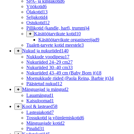
SPA- ja kingakotid
6
Vöökotid
6
Õlakotid
13
Seljakotid
4
Ostukotid
12
Pillikotid (kandle, harfi, trummi)
4
Käsitöötarvikute kotid
10
Käsitöötarvikute organiseerijad
9
Tualett-tarvete kotid meestele
3
Nukud ja nukuriided
140
Nukkude voodipesu
17
Nukuriided 24–29 cm
27
Nukuriided 30–40 cm
33
Nukuriided 43–49 cm (Baby Born jt)
18
Moenukkude riided (Paola Reina, Barbie jt)
34
Päästetud nukud
12
Mänguasjad ja mängud
2
Lauamängud
1
Kaisuloomad
1
Kool & lasteaed
58
Lasteaiakotid
7
Tossukotid ja võimlemiskotid
6
Mänguasjade kotid
2
Pinalid
31