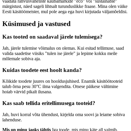
vaadata rahvusvaheliste kaubamärkide "eco" või "sustainable"
märgistust, näed sageli lihtsalt turunduslikke fraase. Mina olen väike
Eesti käsitöömeister, mul pole aega ega huvi kirjutada väljamõeldisi.
Küsimused ja vastused
Kas tooted on saadaval järele tulemisega?
Jah, järele tulemise võimalus on olemas. Kui esitad tellimuse, saad
valida saadetise viisiks "tulen ise järele" ja lepime kokku meile
mõlemale sobiva aja.
Kuidas toodete eest hoolt kanda?
Kõikide toodete juures on hooldusjuhised. Enamik käsitöötooteid
talub õrna pesu 30°C ilma valgendita. Otsese päikese vältimine
hoiab värvid pikalt ilusana.
Kas saab tellida eritellimusega tooteid?
Jah, huvi korral võta ühendust, kirjelda oma soovi ja leiame sobiva
lahenduse.
Mis on minu jaoks tähtis
Iga toode, mis minu käte all valmib,