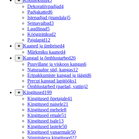
Kodutekstiil
45
Dekoratiivpadjad
4
Padjakatted
6
Istepadjad (mandala)
5
Seinavaibad
3
Laudlinad
5
Köögirätikud
2
Pajalapid
12
Kaaned ja ümbrised
4
Märkmiku kaaned
4
Kangad ja õmblustarbed
26
Puuvillane ja viskoos kangas
6
Naturaalne siid, kangas
12
Eripakkumiste kangad ja jäägid
6
Precut kangad lapitööks
1
Õmblustarbed (paelad, vatiin)
2
Kingitused
199
Kingitused õpetajale
41
Kingitused naisele
21
Kingitused mehele
8
Kingitused emale
51
Kingitused isale
13
Kingitused lastele
50
Kingitused vanaemale
50
Sünnipäeva kingitused
22