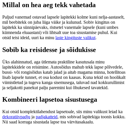
Millal on hea aeg tekk vahetada
Paljud vanemad ostavad lapsele lapitekki kolme kuni nelja-aastaselt,
mil beebitekk on juba liiga väike ja kulunud. Sobiv kingitus on
lapitekk ka sünnipäevaks, ristsetel vanemale lapsele (kuni umbes
kümnenda eluaastani) või lihtsalt uue toa sisustamise puhul. Kui
otsid teisi ideid, uuri ka minu
laste kingituste valikut
.
Sobib ka reisidesse ja sõidukisse
Üks alahinnatud, aga ütlemata praktiline kasutusala minu
lapitekkidele on reisimine. Autosõidus mahub tekk lapse põlvedele,
bussi- või rongisõidus katab jalad ja aitab magama minna, hotellitoas
lisab lapsele tunnet, et osa kodust on kaasas. Kuna tekid on hoolikalt
viimistletud ja tugeva kanga sisemusega, taluvad nad kokkurullimist
ja seljakotti panekut palju paremini kui õhukesed tavatekid.
Kombineeri lapsetoa sisustusega
Kui otsid komplektilahendust lapsetoale, siis minu valikust leiad ka
dekoratiivpadju
ja
padjakatteid
, mis sobivad lapitekiga toonis kokku.
Nii saad korraga sisustada lapse toa värvitasakaalu.