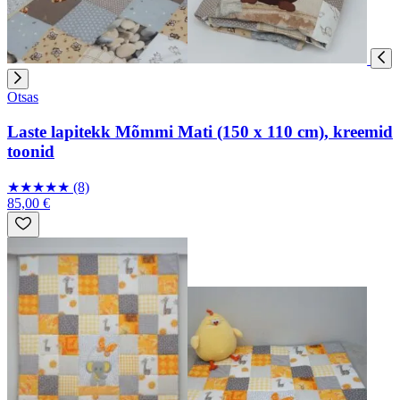
Otsas
Laste lapitekk Mõmmi Mati (150 x 110 cm), kreemid
toonid
★
★
★
★
★
(8)
85,00 €