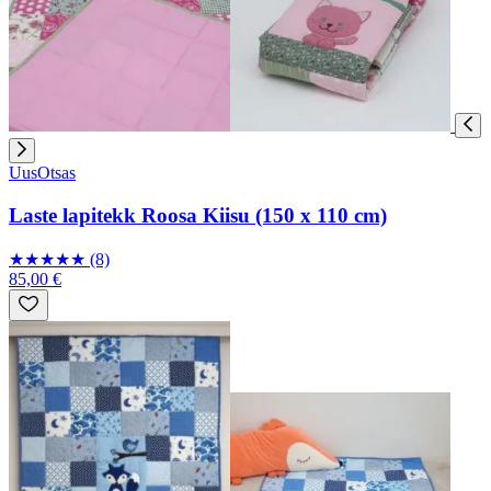
Uus
Otsas
Laste lapitekk Roosa Kiisu (150 x 110 cm)
★
★
★
★
★
(8)
85,00 €