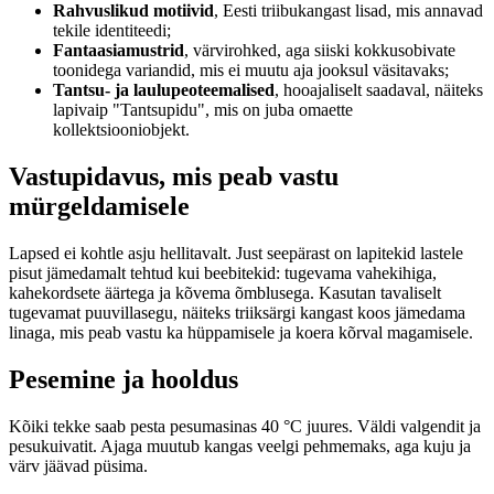
Rahvuslikud motiivid
, Eesti triibukangast lisad, mis annavad
tekile identiteedi;
Fantaasiamustrid
, värvirohked, aga siiski kokkusobivate
toonidega variandid, mis ei muutu aja jooksul väsitavaks;
Tantsu- ja laulupeoteemalised
, hooajaliselt saadaval, näiteks
lapivaip "Tantsupidu", mis on juba omaette
kollektsiooniobjekt.
Vastupidavus, mis peab vastu
mürgeldamisele
Lapsed ei kohtle asju hellitavalt. Just seepärast on lapitekid lastele
pisut jämedamalt tehtud kui beebitekid: tugevama vahekihiga,
kahekordsete äärtega ja kõvema õmblusega. Kasutan tavaliselt
tugevamat puuvillasegu, näiteks triiksärgi kangast koos jämedama
linaga, mis peab vastu ka hüppamisele ja koera kõrval magamisele.
Pesemine ja hooldus
Kõiki tekke saab pesta pesumasinas 40 °C juures. Väldi valgendit ja
pesukuivatit. Ajaga muutub kangas veelgi pehmemaks, aga kuju ja
värv jäävad püsima.