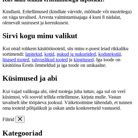
Kindlasti. Eritellimused (kindlate värvide, mõõtude või mustritega)
on väga tavalised. Arvesta valmistamisajaga 4 kuni 8 nädalat,
olenevalt suurusest ja keerukusest.
Sirvi kogu minu valikut
Kui otsid rohkem käsitöötooteid, siis minu e-poest leiad rikkaliku
sortimendi:
lapitekid
,
kotid
,
nukud ja nukuriided
,
kodutekstiil
,
linased tooted
,
rahvuslikud tooted
ja
kingitused
. Iga toode on
käsitööna Eestis õmmeldud ja iga toode on unikaalne.
Küsimused ja abi
Kui vajad valikuga abi, oled tootega juba tuttav, aga sul on veel
küsimusi, või soovid tellida eritellimuse, kirjuta mulle. Vastan
tavaliselt ühe tööpäeva jooksul. Väiketootmine tähendab, et tunnen
oma tooteid põhjalikult ja oskan anda konkreetseid vastuseid.
Filtrid
Kategooriad