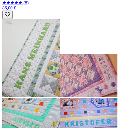
★
★
★
★
★
(8)
86,00 €