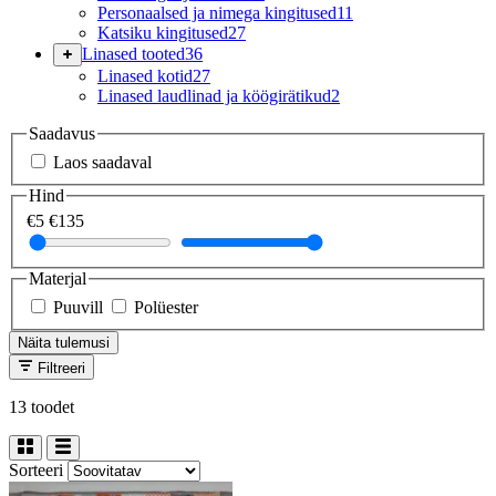
Personaalsed ja nimega kingitused
11
Katsiku kingitused
27
Linased tooted
36
Linased kotid
27
Linased laudlinad ja köögirätikud
2
Saadavus
Laos saadaval
Hind
€5
€135
Materjal
Puuvill
Polüester
Näita tulemusi
Filtreeri
13 toodet
Sorteeri