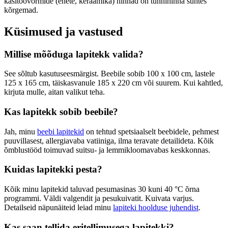
käsitöövormide (ehete, keraamika) hinnad on tunnihinna suhtes
kõrgemad.
Küsimused ja vastused
Millise mõõduga lapitekk valida?
See sõltub kasutuseesmärgist. Beebile sobib 100 x 100 cm, lastele
125 x 165 cm, täiskasvanule 185 x 220 cm või suurem. Kui kahtled,
kirjuta mulle, aitan valikut teha.
Kas lapitekk sobib beebile?
Jah, minu
beebi lapitekid
on tehtud spetsiaalselt beebidele, pehmest
puuvillasest, allergiavaba vatiiniga, ilma teravate detailideta. Kõik
õmblustööd toimuvad suitsu- ja lemmikloomavabas keskkonnas.
Kuidas lapitekki pesta?
Kõik minu lapitekid taluvad pesumasinas 30 kuni 40 °C õrna
programmi. Väldi valgendit ja pesukuivatit. Kuivata varjus.
Detailseid näpunäiteid leiad minu
lapiteki hoolduse juhendist
.
Kas saan tellida eritellimusega lapitekki?