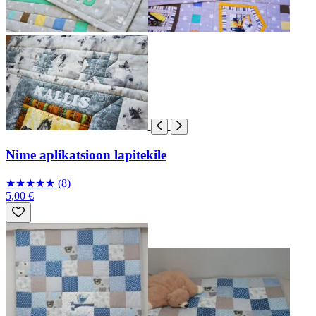
Nime aplikatsioon lapitekile
★
★
★
★
★
(8)
5,00 €