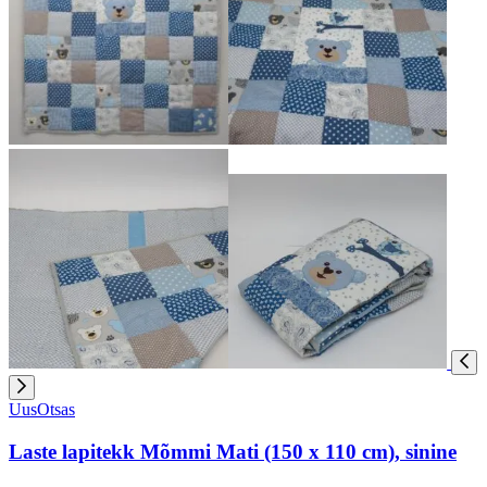
Uus
Otsas
Laste lapitekk Mõmmi Mati (150 x 110 cm), sinine