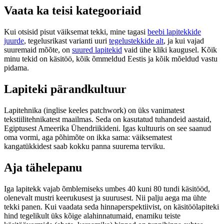
Vaata ka teisi kategooriaid
Kui otsisid pisut väiksemat tekki, mine tagasi
beebi lapitekkide
juurde
, tegelusrikast varianti uuri
tegelustekkide alt
, ja kui vajad
suuremaid mõõte, on
suured lapitekid
vaid ühe kliki kaugusel. Kõik
minu tekid on käsitöö, kõik õmmeldud Eestis ja kõik mõeldud vastu
pidama.
Lapiteki pärandkultuur
Lapitehnika (inglise keeles patchwork) on üks vanimatest
tekstiilitehnikatest maailmas. Seda on kasutatud tuhandeid aastaid,
Egiptusest Ameerika Ühendriikideni. Igas kultuuris on see saanud
oma vormi, aga põhimõte on ikka sama: väiksematest
kangatükkidest saab kokku panna suurema terviku.
Aja tähelepanu
Iga lapitekk vajab õmblemiseks umbes 40 kuni 80 tundi käsitööd,
olenevalt mustri keerukusest ja suurusest. Nii palju aega ma ühte
tekki panen. Kui vaadata seda hinnaperspektiivist, on käsitöölapiteki
hind tegelikult üks kõige alahinnatumaid, enamiku teiste