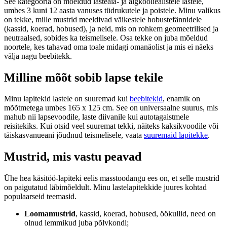
See kategooria on mõeldud lasteaia- ja algkooliealistele lastele,
umbes 3 kuni 12 aasta vanuses tüdrukutele ja poistele. Minu valikus
on tekke, mille mustrid meeldivad väikestele hobustefännidele
(kassid, koerad, hobused), ja neid, mis on rohkem geomeetrilised ja
neutraalsed, sobides ka teismelisele. Osa tekke on juba mõeldud
noortele, kes tahavad oma toale midagi omanäolist ja mis ei näeks
välja nagu beebitekk.
Milline mõõt sobib lapse tekile
Minu lapitekid lastele on suuremad kui
beebitekid
, enamik on
mõõtmetega umbes 165 x 125 cm. See on universaalne suurus, mis
mahub nii lapsevoodile, laste diivanile kui autotagaistmele
reisitekiks. Kui otsid veel suuremat tekki, näiteks kaksikvoodile või
täiskasvanueani jõudnud teismelisele, vaata
suuremaid lapitekke
.
Mustrid, mis vastu peavad
Ühe hea käsitöö-lapiteki eelis masstoodangu ees on, et selle mustrid
on paigutatud läbimõeldult. Minu lastelapitekkide juures kohtad
populaarseid teemasid.
Loomamustrid
, kassid, koerad, hobused, öökullid, need on
olnud lemmikud juba põlvkondi;