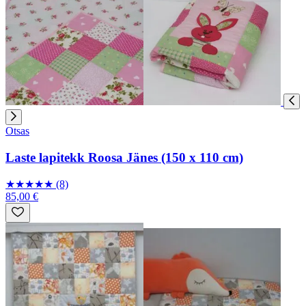
Otsas
Laste lapitekk Roosa Jänes (150 x 110 cm)
★
★
★
★
★
(8)
85,00 €