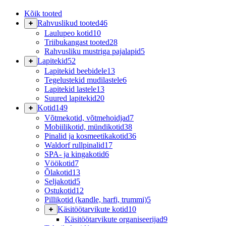
Kõik tooted
Rahvuslikud tooted
46
Laulupeo kotid
10
Triibukangast tooted
28
Rahvusliku mustriga pajalapid
5
Lapitekid
52
Lapitekid beebidele
13
Tegelustekid mudilastele
6
Lapitekid lastele
13
Suured lapitekid
20
Kotid
149
Võtmekotid, võtmehoidjad
7
Mobiilikotid, mündikotid
38
Pinalid ja kosmeetikakotid
36
Waldorf rullpinalid
17
SPA- ja kingakotid
6
Vöökotid
7
Õlakotid
13
Seljakotid
5
Ostukotid
12
Pillikotid (kandle, harfi, trummi)
5
Käsitöötarvikute kotid
10
Käsitöötarvikute organiseerijad
9