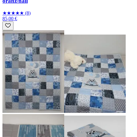
oranž/hall
★
★
★
★
★
(8)
85,00 €