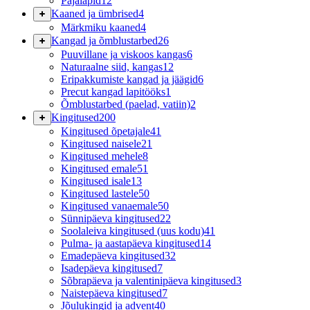
Pajalapid
12
Kaaned ja ümbrised
4
Märkmiku kaaned
4
Kangad ja õmblustarbed
26
Puuvillane ja viskoos kangas
6
Naturaalne siid, kangas
12
Eripakkumiste kangad ja jäägid
6
Precut kangad lapitööks
1
Õmblustarbed (paelad, vatiin)
2
Kingitused
200
Kingitused õpetajale
41
Kingitused naisele
21
Kingitused mehele
8
Kingitused emale
51
Kingitused isale
13
Kingitused lastele
50
Kingitused vanaemale
50
Sünnipäeva kingitused
22
Soolaleiva kingitused (uus kodu)
41
Pulma- ja aastapäeva kingitused
14
Emadepäeva kingitused
32
Isadepäeva kingitused
7
Sõbrapäeva ja valentinipäeva kingitused
3
Naistepäeva kingitused
7
Jõulukingid ja advent
40