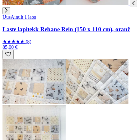
Uus
Ainult 1 laos
Laste lapitekk Rebane Rein (150 x 110 cm), oranž
★
★
★
★
★
(8)
85,00 €