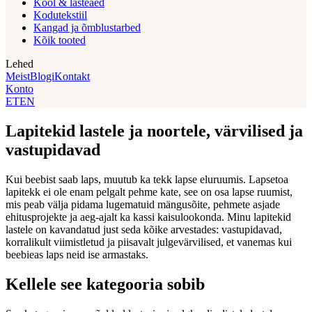
Kool & lasteaed
Kodutekstiil
Kangad ja õmblustarbed
Kõik tooted
Lehed
Meist
Blogi
Kontakt
Konto
ET
EN
Lapitekid lastele ja noortele, värvilised ja
vastupidavad
Kui beebist saab laps, muutub ka tekk lapse eluruumis. Lapsetoa
lapitekk ei ole enam pelgalt pehme kate, see on osa lapse ruumist,
mis peab välja pidama lugematuid mängusõite, pehmete asjade
ehitusprojekte ja aeg-ajalt ka kassi kaisulookonda. Minu lapitekid
lastele on kavandatud just seda kõike arvestades: vastupidavad,
korralikult viimistletud ja piisavalt julgevärvilised, et vanemas kui
beebieas laps neid ise armastaks.
Kellele see kategooria sobib