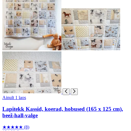
Ainult 1 laos
Lapitekk Kassid, koerad, hobused (165 x 125 cm),
beež-hall-valge
★
★
★
★
★
(8)