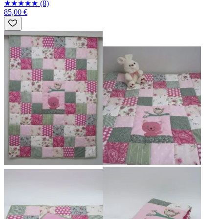
★
★
★
★
★
(8)
85,00 €