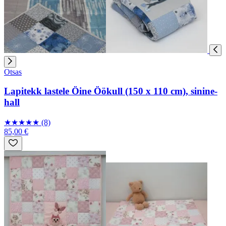
Otsas
Lapitekk lastele Öine Öökull (150 x 110 cm), sinine-
hall
★
★
★
★
★
(8)
85,00 €