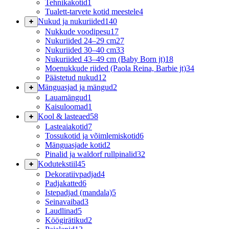
Tehnikakotid
1
Tualett-tarvete kotid meestele
4
Nukud ja nukuriided
140
Nukkude voodipesu
17
Nukuriided 24–29 cm
27
Nukuriided 30–40 cm
33
Nukuriided 43–49 cm (Baby Born jt)
18
Moenukkude riided (Paola Reina, Barbie jt)
34
Päästetud nukud
12
Mänguasjad ja mängud
2
Lauamängud
1
Kaisuloomad
1
Kool & lasteaed
58
Lasteaiakotid
7
Tossukotid ja võimlemiskotid
6
Mänguasjade kotid
2
Pinalid ja waldorf rullpinalid
32
Kodutekstiil
45
Dekoratiivpadjad
4
Padjakatted
6
Istepadjad (mandala)
5
Seinavaibad
3
Laudlinad
5
Köögirätikud
2