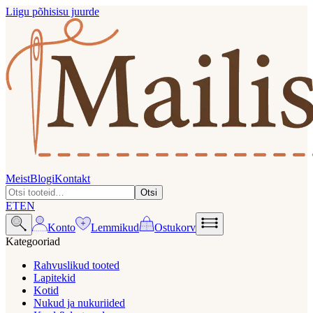
Liigu põhisisu juurde
Meist
Blogi
Kontakt
Otsi
ET
EN
Konto
Lemmikud
Ostukorv
Kategooriad
Rahvuslikud tooted
Lapitekid
Kotid
Nukud ja nukuriided