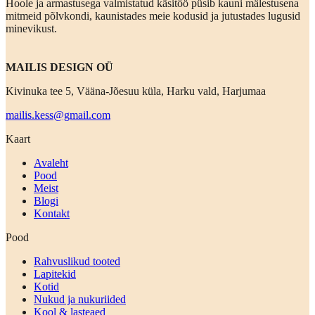
Hoole ja armastusega valmistatud käsitöö püsib kauni mälestusena
mitmeid põlvkondi, kaunistades meie kodusid ja jutustades lugusid
minevikust.
MAILIS DESIGN OÜ
Kivinuka tee 5, Vääna-Jõesuu küla, Harku vald, Harjumaa
mailis.kess@gmail.com
Kaart
Avaleht
Pood
Meist
Blogi
Kontakt
Pood
Rahvuslikud tooted
Lapitekid
Kotid
Nukud ja nukuriided
Kool & lasteaed