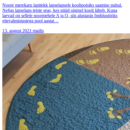
Noore merekaru lapitekk lapselapsele koolipoisiks saamise puhul.
Neljas lapselaps teiste seas, kes nüüd sügisel kooli läheb. Kuna
laevad on sellele noormehele A ja O, siis alustasin õmblustööks
ettevalmistustega pool aastat…
13. august 2021
·
mailis