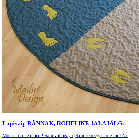
Lapivaip RÄNNAK, ROHELINE JALAJÄLG.
Mul on nii hea meel! Sain valmis järjekordse megasuure töö! Nii