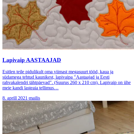
Lapivaip AASTAAJAD
Esitlen teile pidulikult oma viimast megasuurt tööd, kaua ja
südamega tehtud kaunikest, lapivaipa "Aastaajad ja Eesti
rahvakalendri tähtpäevad". (Suurus 260 x 210 cm). Lapivaip on ühe
meie kandi lasteaia tellimus…
8. aprill 2021
·
mailis