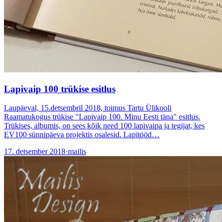
Lapivaip 100 trükise esitlus
Laupäeval, 15.detsembril 2018, toimus Tartu Ülikooli
Raamatukogus trükise "Lapivaip 100. Minu Eesti täna" esitlus.
Trükises, albumis, on sees kõik need 100 lapivaipa ja tegijat, kes
EV100 sünnipäeva projektis osalesid. Lapitööd…
17. detsember 2018
·
mailis