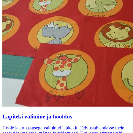
Lapiteki valimine ja hooldus
Hoole ja armastusega valminud lapitekk jäädvustab endasse meie