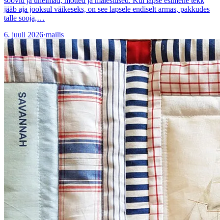
soovid ja unelmad, mõtted ja mälestused. Kui lapse esimene tekk
jääb aja jooksul väikeseks, on see lapsele endiselt armas, pakkudes
talle sooja,…
6. juuli 2026
·
mailis