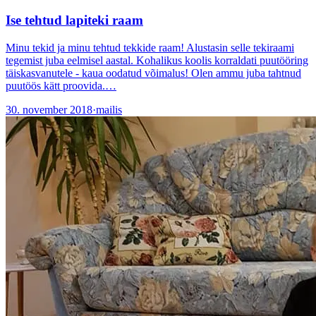
Ise tehtud lapiteki raam
Minu tekid ja minu tehtud tekkide raam! Alustasin selle tekiraami
tegemist juba eelmisel aastal. Kohalikus koolis korraldati puutööring
täiskasvanutele - kaua oodatud võimalus! Olen ammu juba tahtnud
puutöös kätt proovida.…
30. november 2018
·
mailis