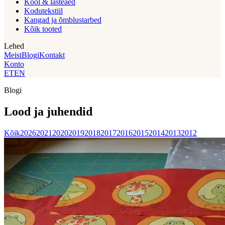
Kool & lasteaed
Kodutekstiil
Kangad ja õmblustarbed
Kõik tooted
Lehed
Meist
Blogi
Kontakt
Konto
ET
EN
Blogi
Lood ja juhendid
Kõik
2026
2021
2020
2019
2018
2017
2016
2015
2014
2013
2012