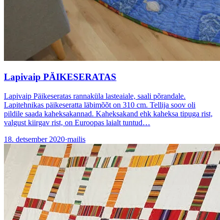
Lapivaip PÄIKESERATAS
Lapivaip Päikeseratas rannaküla lasteaiale, saali põrandale.
Lapitehnikas päikeseratta läbimõõt on 310 cm. Tellija soov oli
pildile saada kaheksakannad. Kaheksakand ehk kaheksa tipuga rist,
valgust kiirgav rist, on Euroopas laialt tuntud…
18. detsember 2020
·
mailis