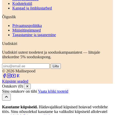
Kodutekstiil
Kangad ja õmblustarbed
Õiguslik
Privaatsuspoliitika
Müügitingimused
Tagastamine ja taganemine
Uudiskiri
Uudiskiri uutest toodetest ja sooduskampaaniatest — liitujale
ühekordne 5% sooduskupong.
Liitu
© 2026 Mailisepood
Küpsiste seaded
Ostukorv (0)
✕
Sinu ostukorv on tühi
Vaata kõiki tooteid
Kasutame küpsiseid.
Hädavajalikud küpsised hoiavad veebilehe
töös. Sinu nõusolekul kasutame ka valikulisi küpsiseid allolevatel