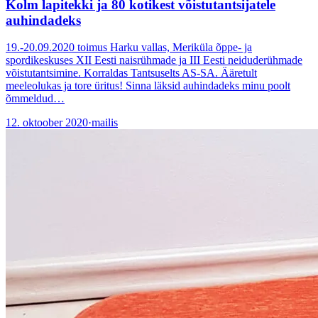
Kolm lapitekki ja 80 kotikest võistutantsijatele
auhindadeks
19.-20.09.2020 toimus Harku vallas, Meriküla õppe- ja
spordikeskuses XII Eesti naisrühmade ja III Eesti neiduderühmade
võistutantsimine. Korraldas Tantsuselts AS-SA. Ääretult
meeleolukas ja tore üritus! Sinna läksid auhindadeks minu poolt
õmmeldud…
12. oktoober 2020
·
mailis