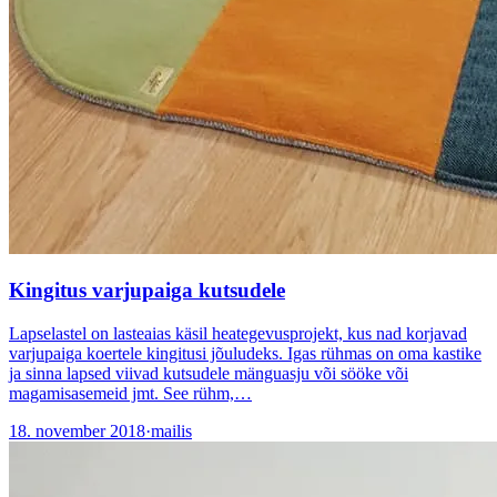
Kingitus varjupaiga kutsudele
Lapselastel on lasteaias käsil heategevusprojekt, kus nad korjavad
varjupaiga koertele kingitusi jõuludeks. Igas rühmas on oma kastike
ja sinna lapsed viivad kutsudele mänguasju või sööke või
magamisasemeid jmt. See rühm,…
18. november 2018
·
mailis