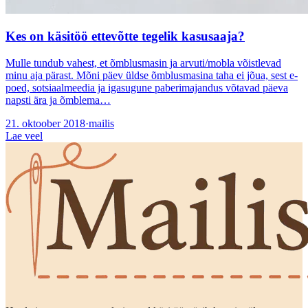
Kes on käsitöö ettevõtte tegelik kasusaaja?
Mulle tundub vahest, et õmblusmasin ja arvuti/mobla võistlevad
minu aja pärast. Mõni päev üldse õmblusmasina taha ei jõua, sest e-
poed, sotsiaalmeedia ja igasugune paberimajandus võtavad päeva
napsti ära ja õmblema…
21. oktoober 2018
·
mailis
Lae veel