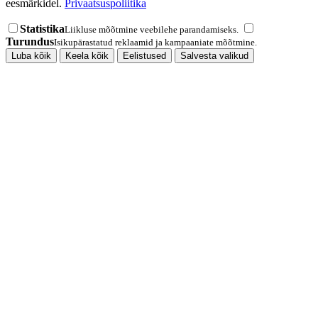
eesmärkidel.
Privaatsuspoliitika
Statistika
Liikluse mõõtmine veebilehe parandamiseks.
Turundus
Isikupärastatud reklaamid ja kampaaniate mõõtmine.
Luba kõik
Keela kõik
Eelistused
Salvesta valikud