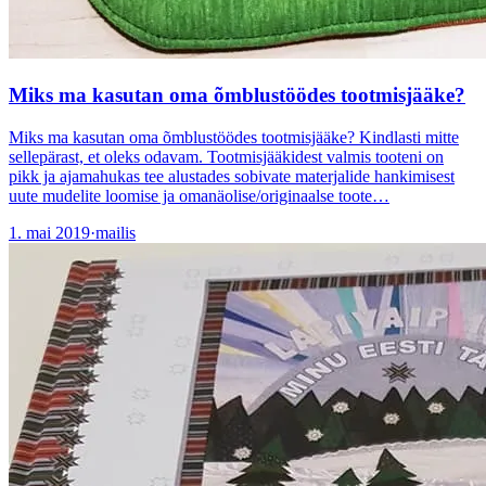
Miks ma kasutan oma õmblustöödes tootmisjääke?
Miks ma kasutan oma õmblustöödes tootmisjääke? Kindlasti mitte
sellepärast, et oleks odavam. Tootmisjääkidest valmis tooteni on
pikk ja ajamahukas tee alustades sobivate materjalide hankimisest
uute mudelite loomise ja omanäolise/originaalse toote…
1. mai 2019
·
mailis