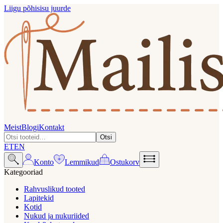
Liigu põhisisu juurde
Meist
Blogi
Kontakt
Otsi
ET
EN
Konto
Lemmikud
Ostukorv
Kategooriad
Rahvuslikud tooted
Lapitekid
Kotid
Nukud ja nukuriided