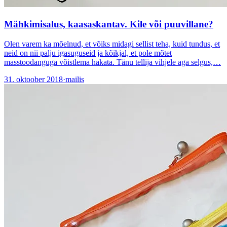
Mähkimisalus, kaasaskantav. Kile või puuvillane?
Olen varem ka mõelnud, et võiks midagi sellist teha, kuid tundus, et
neid on nii palju igasuguseid ja kõikjal, et pole mõtet
masstoodanguga võistlema hakata. Tänu tellija vihjele aga selgus,…
31. oktoober 2018
·
mailis