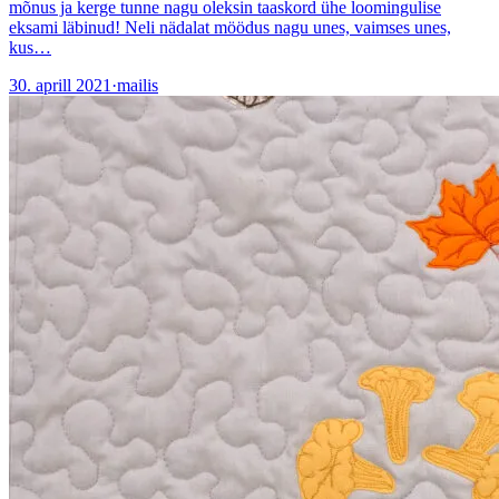
mõnus ja kerge tunne nagu oleksin taaskord ühe loomingulise
eksami läbinud! Neli nädalat möödus nagu unes, vaimses unes,
kus…
30. aprill 2021
·
mailis