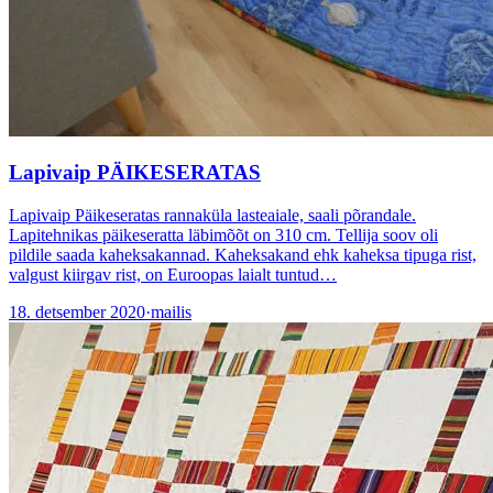
Lapivaip PÄIKESERATAS
Lapivaip Päikeseratas rannaküla lasteaiale, saali põrandale.
Lapitehnikas päikeseratta läbimõõt on 310 cm. Tellija soov oli
pildile saada kaheksakannad. Kaheksakand ehk kaheksa tipuga rist,
valgust kiirgav rist, on Euroopas laialt tuntud…
18. detsember 2020
·
mailis