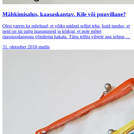
Mähkimisalus, kaasaskantav. Kile või puuvillane?
Olen varem ka mõelnud, et võiks midagi sellist teha, kuid tundus, et
neid on nii palju igasuguseid ja kõikjal, et pole mõtet
masstoodanguga võistlema hakata. Tänu tellija vihjele aga selgus,…
31. oktoober 2018
·
mailis