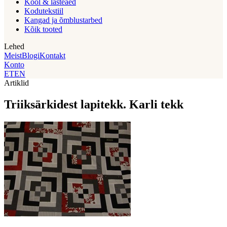
Kool & lasteaed
Kodutekstiil
Kangad ja õmblustarbed
Kõik tooted
Lehed
Meist
Blogi
Kontakt
Konto
ET
EN
Artiklid
Triiksärkidest lapitekk. Karli tekk