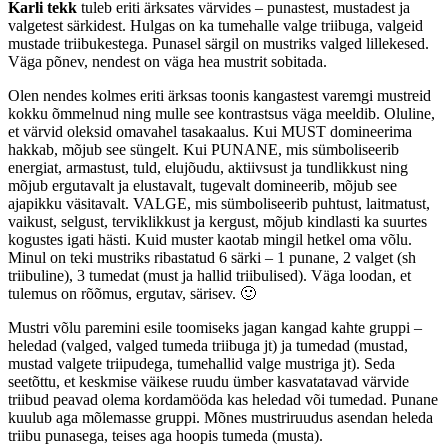
Karli tekk
tuleb eriti ärksates värvides – punastest, mustadest ja
valgetest särkidest. Hulgas on ka tumehalle valge triibuga, valgeid
mustade triibukestega. Punasel särgil on mustriks valged lillekesed.
Väga põnev, nendest on väga hea mustrit sobitada.
Olen nendes kolmes eriti ärksas toonis kangastest varemgi mustreid
kokku õmmelnud ning mulle see kontrastsus väga meeldib. Oluline,
et värvid oleksid omavahel tasakaalus. Kui MUST domineerima
hakkab, mõjub see süngelt. Kui PUNANE, mis sümboliseerib
energiat, armastust, tuld, elujõudu, aktiivsust ja tundlikkust ning
mõjub ergutavalt ja elustavalt, tugevalt domineerib, mõjub see
ajapikku väsitavalt. VALGE, mis sümboliseerib puhtust, laitmatust,
vaikust, selgust, terviklikkust ja kergust, mõjub kindlasti ka suurtes
kogustes igati hästi. Kuid muster kaotab mingil hetkel oma võlu.
Minul on teki mustriks ribastatud 6 särki – 1 punane, 2 valget (sh
triibuline), 3 tumedat (must ja hallid triibulised). Väga loodan, et
tulemus on rõõmus, ergutav, särisev. 🙂
Mustri võlu paremini esile toomiseks jagan kangad kahte gruppi –
heledad (valged, valged tumeda triibuga jt) ja tumedad (mustad,
mustad valgete triipudega, tumehallid valge mustriga jt). Seda
seetõttu, et keskmise väikese ruudu ümber kasvatatavad värvide
triibud peavad olema kordamööda kas heledad või tumedad. Punane
kuulub aga mõlemasse gruppi. Mõnes mustriruudus asendan heleda
triibu punasega, teises aga hoopis tumeda (musta).