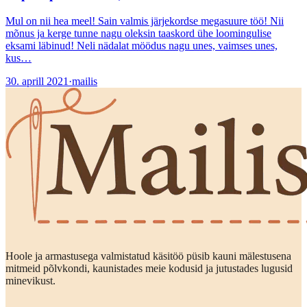
Mul on nii hea meel! Sain valmis järjekordse megasuure töö! Nii
mõnus ja kerge tunne nagu oleksin taaskord ühe loomingulise
eksami läbinud! Neli nädalat möödus nagu unes, vaimses unes,
kus…
30. aprill 2021
·
mailis
Hoole ja armastusega valmistatud käsitöö püsib kauni mälestusena
mitmeid põlvkondi, kaunistades meie kodusid ja jutustades lugusid
minevikust.