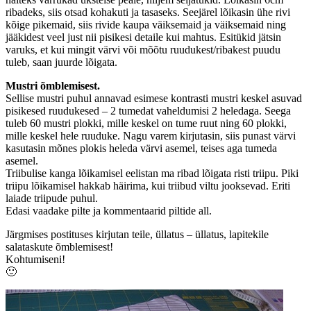
ribadeks, siis otsad kohakuti ja tasaseks. Seejärel lõikasin ühe rivi
kõige pikemaid, siis rivide kaupa väiksemaid ja väiksemaid ning
jääkidest veel just nii pisikesi detaile kui mahtus. Esitükid jätsin
varuks, et kui mingit värvi või mõõtu ruudukest/ribakest puudu
tuleb, saan juurde lõigata.
Mustri õmblemisest.
Sellise mustri puhul annavad esimese kontrasti mustri keskel asuvad
pisikesed ruudukesed – 2 tumedat vaheldumisi 2 heledaga. Seega
tuleb 60 mustri plokki, mille keskel on tume ruut ning 60 plokki,
mille keskel hele ruuduke. Nagu varem kirjutasin, siis punast värvi
kasutasin mõnes plokis heleda värvi asemel, teises aga tumeda
asemel.
Triibulise kanga lõikamisel eelistan ma ribad lõigata risti triipu. Piki
triipu lõikamisel hakkab häirima, kui triibud viltu jooksevad. Eriti
laiade triipude puhul.
Edasi vaadake pilte ja kommentaarid piltide all.
Järgmises postituses kirjutan teile, üllatus – üllatus, lapitekile
salataskute õmblemisest!
Kohtumiseni!
🙂