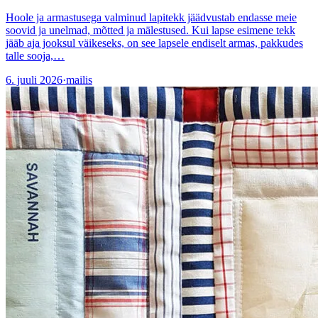
Hoole ja armastusega valminud lapitekk jäädvustab endasse meie
soovid ja unelmad, mõtted ja mälestused. Kui lapse esimene tekk
jääb aja jooksul väikeseks, on see lapsele endiselt armas, pakkudes
talle sooja,…
6. juuli 2026
·
mailis