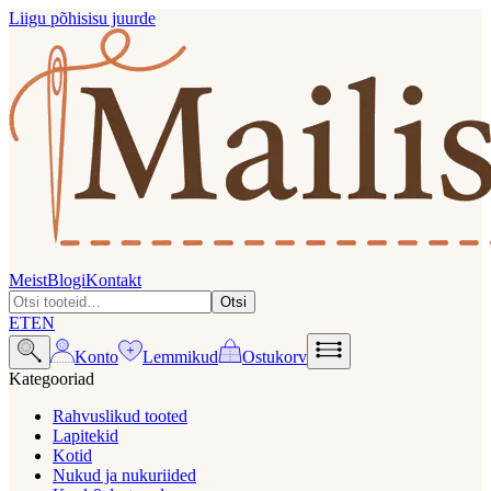
Liigu põhisisu juurde
Meist
Blogi
Kontakt
Otsi
ET
EN
Konto
Lemmikud
Ostukorv
Kategooriad
Rahvuslikud tooted
Lapitekid
Kotid
Nukud ja nukuriided