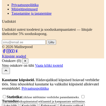
Privaatsuspoliitika
Müügitingimused
Tagastamine ja taganemine
Uudiskiri
Uudiskiri uutest toodetest ja sooduskampaaniatest — liitujale
ühekordne 5% sooduskupong.
Liitu
© 2026 Mailisepood
Küpsiste seaded
Ostukorv (0)
✕
Sinu ostukorv on tühi
Vaata kõiki tooteid
Kasutame küpsiseid.
Hädavajalikud küpsised hoiavad veebilehe
töös. Sinu nõusolekul kasutame ka valikulisi küpsiseid allolevatel
eesmärkidel.
Privaatsuspoliitika
Statistika
Liikluse mõõtmine veebilehe parandamiseks.
Turundus
Isikupärastatud reklaamid ja kampaaniate mõõtmine.
Luba kõik
Keela kõik
Eelistused
Salvesta valikud