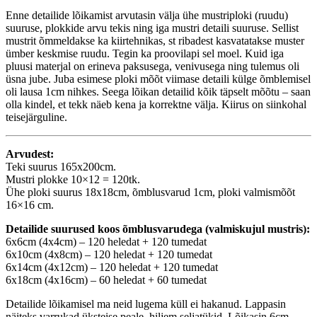
Enne detailide lõikamist arvutasin välja ühe mustriploki (ruudu)
suuruse, plokkide arvu tekis ning iga mustri detaili suuruse. Sellist
mustrit õmmeldakse ka kiirtehnikas, st ribadest kasvatatakse muster
ümber keskmise ruudu. Tegin ka proovilapi sel moel. Kuid iga
pluusi materjal on erineva paksusega, venivusega ning tulemus oli
üsna jube. Juba esimese ploki mõõt viimase detaili külge õmblemisel
oli lausa 1cm nihkes. Seega lõikan detailid kõik täpselt mõõtu – saan
olla kindel, et tekk näeb kena ja korrektne välja. Kiirus on siinkohal
teisejärguline.
Arvudest:
Teki suurus 165x200cm.
Mustri plokke 10×12 = 120tk.
Ühe ploki suurus 18x18cm, õmblusvarud 1cm, ploki valmismõõt
16×16 cm.
Detailide suurused koos õmblusvarudega (valmiskujul mustris):
6x6cm (4x4cm) – 120 heledat + 120 tumedat
6x10cm (4x8cm) – 120 heledat + 120 tumedat
6x14cm (4x12cm) – 120 heledat + 120 tumedat
6x18cm (4x16cm) – 60 heledat + 60 tumedat
Detailide lõikamisel ma neid lugema küll ei hakanud. Lappasin
näiteks varrukad üksteise peale, hiljem seljatükid. Lõikasin 6cm