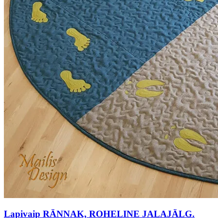
Lapivaip RÄNNAK, ROHELINE JALAJÄLG.