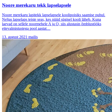
Noore merekaru tekk lapselapsele
Noore merekaru lapitekk lapselapsele koolipoisiks saamise puhul.
Neljas lapselaps teiste seas, kes nüüd sügisel kooli läheb. Kuna
laevad on sellele noormehele A ja O, siis alustasin õmblustööks
ettevalmistustega pool aastat…
13. august 2021
·
mailis