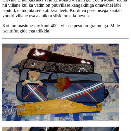
nii villane kui ka vatiin on puuvillase kangakihiga omavahel läbi
tepitud, ei mõjuta see koti kvaliteeti. Korduva pesemisega kaotab
voodri villane osa ajapikku siiski oma kohevuse.
Kott on masinpestav kuni 40C, villase pesu programmiga. Mitte
tsentrifuugida ega triikida!