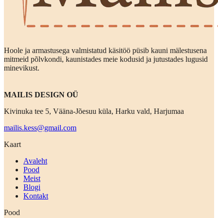
Hoole ja armastusega valmistatud käsitöö püsib kauni mälestusena
mitmeid põlvkondi, kaunistades meie kodusid ja jutustades lugusid
minevikust.
MAILIS DESIGN OÜ
Kivinuka tee 5, Vääna-Jõesuu küla, Harku vald, Harjumaa
mailis.kess@gmail.com
Kaart
Avaleht
Pood
Meist
Blogi
Kontakt
Pood