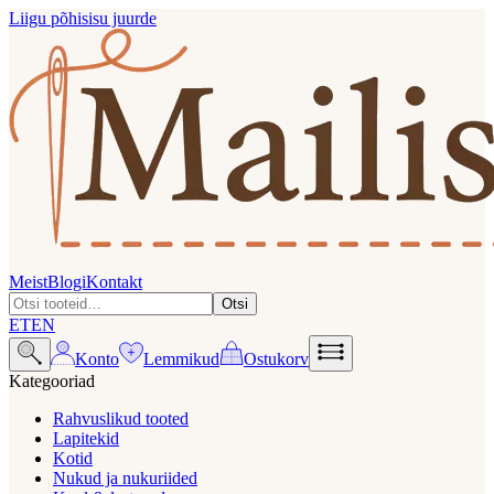
Liigu põhisisu juurde
Meist
Blogi
Kontakt
Otsi
ET
EN
Konto
Lemmikud
Ostukorv
Kategooriad
Rahvuslikud tooted
Lapitekid
Kotid
Nukud ja nukuriided