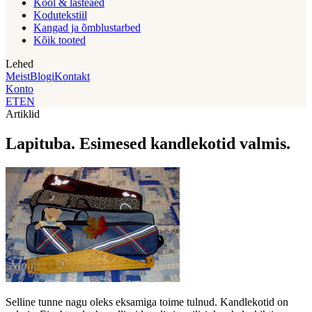
Kool & lasteaed
Kodutekstiil
Kangad ja õmblustarbed
Kõik tooted
Lehed
Meist
Blogi
Kontakt
Konto
ET
EN
Artiklid
Lapituba. Esimesed kandlekotid valmis.
Selline tunne nagu oleks eksamiga toime tulnud. Kandlekotid on