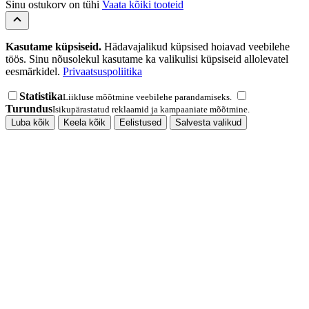
Sinu ostukorv on tühi
Vaata kõiki tooteid
Kasutame küpsiseid.
Hädavajalikud küpsised hoiavad veebilehe
töös. Sinu nõusolekul kasutame ka valikulisi küpsiseid allolevatel
eesmärkidel.
Privaatsuspoliitika
Statistika
Liikluse mõõtmine veebilehe parandamiseks.
Turundus
Isikupärastatud reklaamid ja kampaaniate mõõtmine.
Luba kõik
Keela kõik
Eelistused
Salvesta valikud