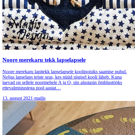
Noore merekaru tekk lapselapsele
Noore merekaru lapitekk lapselapsele koolipoisiks saamise puhul.
Neljas lapselaps teiste seas, kes nüüd sügisel kooli läheb. Kuna
laevad on sellele noormehele A ja O, siis alustasin õmblustööks
ettevalmistustega pool aastat…
13. august 2021
·
mailis