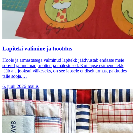
Lapiteki valimine ja hooldus
Hoole ja armastusega valminud lapitekk jäädvustab endasse meie
soovid ja unelmad, mõtted ja mälestused. Kui lapse esimene tekk
jääb aja jooksul väikeseks, on see lapsele endiselt armas, pakkudes
talle sooja,…
6. juuli 2026
·
mailis