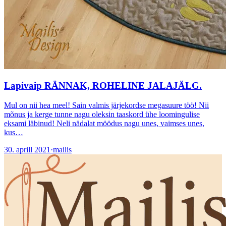
Lapivaip RÄNNAK, ROHELINE JALAJÄLG.
Mul on nii hea meel! Sain valmis järjekordse megasuure töö! Nii
mõnus ja kerge tunne nagu oleksin taaskord ühe loomingulise
eksami läbinud! Neli nädalat möödus nagu unes, vaimses unes,
kus…
30. aprill 2021
·
mailis