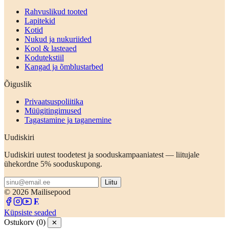
Rahvuslikud tooted
Lapitekid
Kotid
Nukud ja nukuriided
Kool & lasteaed
Kodutekstiil
Kangad ja õmblustarbed
Õiguslik
Privaatsuspoliitika
Müügitingimused
Tagastamine ja taganemine
Uudiskiri
Uudiskiri uutest toodetest ja sooduskampaaniatest — liitujale
ühekordne 5% sooduskupong.
Liitu
© 2026 Mailisepood
Küpsiste seaded
Ostukorv (0)
✕