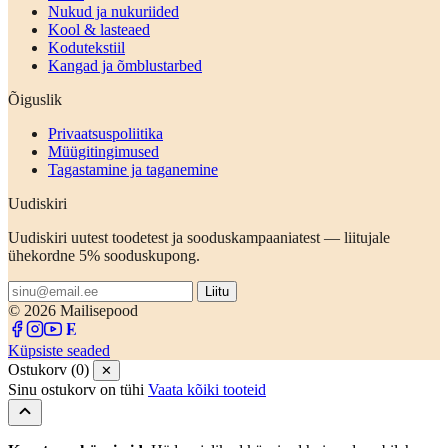
Nukud ja nukuriided
Kool & lasteaed
Kodutekstiil
Kangad ja õmblustarbed
Õiguslik
Privaatsuspoliitika
Müügitingimused
Tagastamine ja taganemine
Uudiskiri
Uudiskiri uutest toodetest ja sooduskampaaniatest — liitujale
ühekordne 5% sooduskupong.
Liitu
© 2026 Mailisepood
Küpsiste seaded
Ostukorv (0)
✕
Sinu ostukorv on tühi
Vaata kõiki tooteid