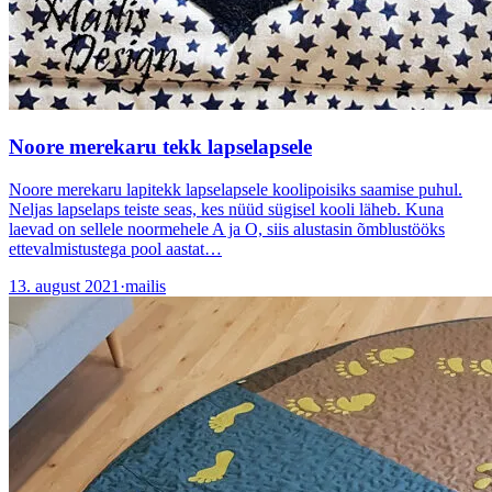
Noore merekaru tekk lapselapsele
Noore merekaru lapitekk lapselapsele koolipoisiks saamise puhul.
Neljas lapselaps teiste seas, kes nüüd sügisel kooli läheb. Kuna
laevad on sellele noormehele A ja O, siis alustasin õmblustööks
ettevalmistustega pool aastat…
13. august 2021
·
mailis