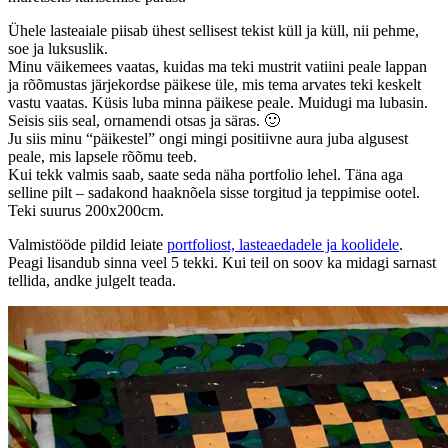
Ühele lasteaiale piisab ühest sellisest tekist küll ja küll, nii pehme,
soe ja luksuslik.
Minu väikemees vaatas, kuidas ma teki mustrit vatiini peale lappan
ja rõõmustas järjekordse päikese üle, mis tema arvates teki keskelt
vastu vaatas. Küsis luba minna päikese peale. Muidugi ma lubasin.
Seisis siis seal, ornamendi otsas ja säras. 🙂
Ju siis minu “päikestel” ongi mingi positiivne aura juba algusest
peale, mis lapsele rõõmu teeb.
Kui tekk valmis saab, saate seda näha portfolio lehel. Täna aga
selline pilt – sadakond haaknõela sisse torgitud ja teppimise ootel.
Teki suurus 200x200cm.
Valmistööde pildid leiate
portfoliost, lasteaedadele ja koolidele
.
Peagi lisandub sinna veel 5 tekki. Kui teil on soov ka midagi sarnast
tellida, andke julgelt teada.