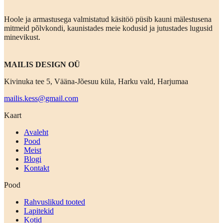
Hoole ja armastusega valmistatud käsitöö püsib kauni mälestusena
mitmeid põlvkondi, kaunistades meie kodusid ja jutustades lugusid
minevikust.
MAILIS DESIGN OÜ
Kivinuka tee 5, Vääna-Jõesuu küla, Harku vald, Harjumaa
mailis.kess@gmail.com
Kaart
Avaleht
Pood
Meist
Blogi
Kontakt
Pood
Rahvuslikud tooted
Lapitekid
Kotid