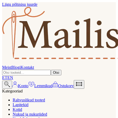
Liigu põhisisu juurde
Meist
Blogi
Kontakt
Otsi
ET
EN
Konto
Lemmikud
Ostukorv
Kategooriad
Rahvuslikud tooted
Lapitekid
Kotid
Nukud ja nukuriided