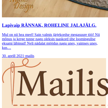
Lapivaip RÄNNAK, ROHELINE JALAJÄLG.
Mul on nii hea meel! Sain valmis järjekordse megasuure töö! Nii
mõnus ja kerge tunne nagu oleksin taaskord ühe loomingulise
eksami läbinud! Neli nädalat möödus nagu unes, vaimses unes,
kus…
30. aprill 2021
·
mailis