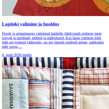
Lapiteki valimine ja hooldus
Hoole ja armastusega valminud lapitekk jäädvustab endasse meie
soovid ja unelmad, mõtted ja mälestused. Kui lapse esimene tekk
jääb aja jooksul väikeseks, on see lapsele endiselt armas, pakkudes
talle sooja,…
6. juuli 2026
·
mailis