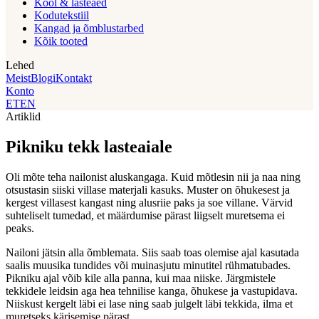
Kool & lasteaed
Kodutekstiil
Kangad ja õmblustarbed
Kõik tooted
Lehed
Meist
Blogi
Kontakt
Konto
ET
EN
Artiklid
Pikniku tekk lasteaiale
Oli mõte teha nailonist aluskangaga. Kuid mõtlesin nii ja naa ning
otsustasin siiski villase materjali kasuks. Muster on õhukesest ja
kergest villasest kangast ning alusriie paks ja soe villane. Värvid
suhteliselt tumedad, et määrdumise pärast liigselt muretsema ei
peaks.
Nailoni jätsin alla õmblemata. Siis saab toas olemise ajal kasutada
saalis muusika tundides või muinasjutu minutitel rühmatubades.
Pikniku ajal võib kile alla panna, kui maa niiske. Järgmistele
tekkidele leidsin aga hea tehnilise kanga, õhukese ja vastupidava.
Niiskust kergelt läbi ei lase ning saab julgelt läbi tekkida, ilma et
muretseks kärisemise pärast.