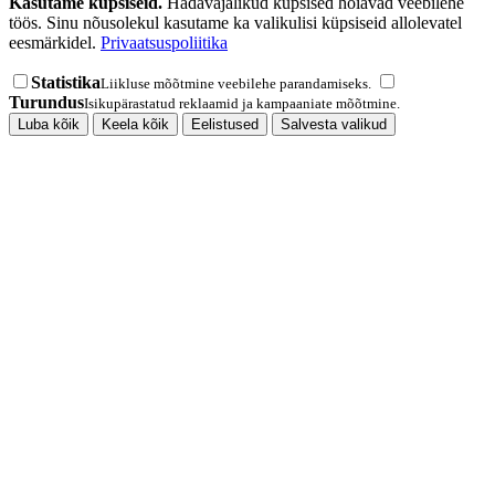
Kasutame küpsiseid.
Hädavajalikud küpsised hoiavad veebilehe
töös. Sinu nõusolekul kasutame ka valikulisi küpsiseid allolevatel
eesmärkidel.
Privaatsuspoliitika
Statistika
Liikluse mõõtmine veebilehe parandamiseks.
Turundus
Isikupärastatud reklaamid ja kampaaniate mõõtmine.
Luba kõik
Keela kõik
Eelistused
Salvesta valikud