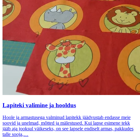
Lapiteki valimine ja hooldus
Hoole ja armastusega valminud lapitekk jäädvustab endasse meie
soovid ja unelmad, mõtted ja mälestused. Kui lapse esimene tekk
jääb aja jooksul väikeseks, on see lapsele endiselt armas, pakkudes
talle sooja,…