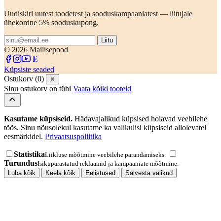
Uudiskiri uutest toodetest ja sooduskampaaniatest — liitujale
ühekordne 5% sooduskupong.
Liitu
© 2026 Mailisepood
Küpsiste seaded
Ostukorv (0)
✕
Sinu ostukorv on tühi
Vaata kõiki tooteid
Kasutame küpsiseid.
Hädavajalikud küpsised hoiavad veebilehe
töös. Sinu nõusolekul kasutame ka valikulisi küpsiseid allolevatel
eesmärkidel.
Privaatsuspoliitika
Statistika
Liikluse mõõtmine veebilehe parandamiseks.
Turundus
Isikupärastatud reklaamid ja kampaaniate mõõtmine.
Luba kõik
Keela kõik
Eelistused
Salvesta valikud