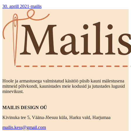
30. aprill 2021
·
mailis
Hoole ja armastusega valmistatud käsitöö püsib kauni mälestusena
mitmeid põlvkondi, kaunistades meie kodusid ja jutustades lugusid
minevikust.
MAILIS DESIGN OÜ
Kivinuka tee 5, Vääna-Jõesuu küla, Harku vald, Harjumaa
mailis.kess@gmail.com