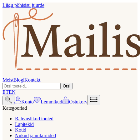
Liigu põhisisu juurde
Meist
Blogi
Kontakt
Otsi
ET
EN
Konto
Lemmikud
Ostukorv
Kategooriad
Rahvuslikud tooted
Lapitekid
Kotid
Nukud ja nukuriided