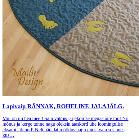
Lapivaip RÄNNAK, ROHELINE JALAJÄLG.
Mul on nii hea meel! Sain valmis järjekordse megasuure töö! Nii
mõnus ja kerge tunne nagu oleksin taaskord ühe loomingulise
eksami läbinud! Neli nädalat möödus nagu unes, vaimses unes,
kus…