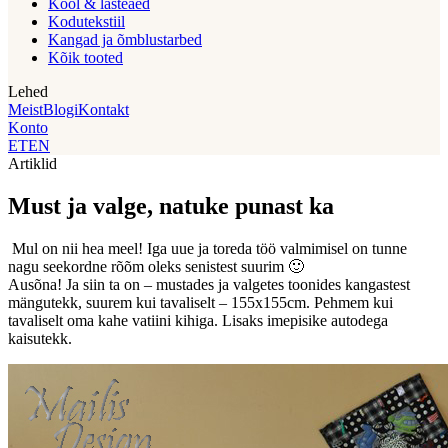
Kool & lasteaed
Kodutekstiil
Kangad ja õmblustarbed
Kõik tooted
Lehed
Meist
Blogi
Kontakt
Konto
ET
EN
Artiklid
Must ja valge, natuke punast ka
Mul on nii hea meel! Iga uue ja toreda töö valmimisel on tunne
nagu seekordne rõõm oleks senistest suurim 🙂
Ausõna! Ja siin ta on – mustades ja valgetes toonides kangastest
mängutekk, suurem kui tavaliselt – 155x155cm. Pehmem kui
tavaliselt oma kahe vatiini kihiga. Lisaks imepisike autodega
kaisutekk.