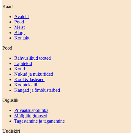
Kaart
Avaleht
Pood
Meist
Blogi
Kontakt
Pood
Rahvuslikud tooted
Lapitekid
Kotid
Nukud ja nukuriided
Kool & lasteaed
Kodutekstiil
Kangad ja õmblustarbed
Õiguslik
Privaatsuspoliitika
Müügitingimused
Tagastamine ja taganemine
Uudiskiri