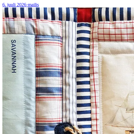
6. juuli 2026
·
mailis