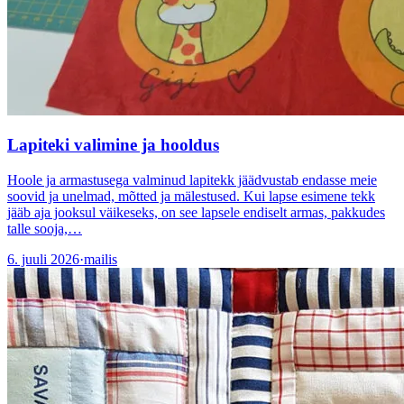
Lapiteki valimine ja hooldus
Hoole ja armastusega valminud lapitekk jäädvustab endasse meie
soovid ja unelmad, mõtted ja mälestused. Kui lapse esimene tekk
jääb aja jooksul väikeseks, on see lapsele endiselt armas, pakkudes
talle sooja,…
6. juuli 2026
·
mailis