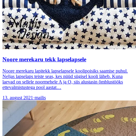
Noore merekaru tekk lapselapsele
Noore merekaru lapitekk lapselapsele koolipoisiks saamise puhul.
Neljas lapselaps teiste seas, kes nüüd sügisel kooli läheb. Kuna
laevad on sellele noormehele A ja O, siis alustasin õmblustööks
ettevalmistustega pool aastat…
13. august 2021
·
mailis