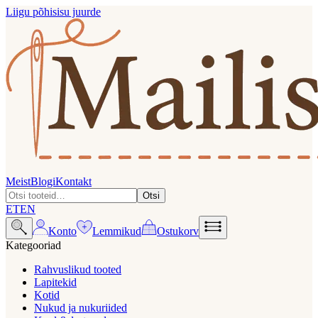
Liigu põhisisu juurde
Meist
Blogi
Kontakt
Otsi
ET
EN
Konto
Lemmikud
Ostukorv
Kategooriad
Rahvuslikud tooted
Lapitekid
Kotid
Nukud ja nukuriided