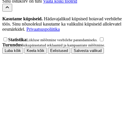
Sinu ostukorv on tühi
Vaata kõiki tooteid
Kasutame küpsiseid.
Hädavajalikud küpsised hoiavad veebilehe
töös. Sinu nõusolekul kasutame ka valikulisi küpsiseid allolevatel
eesmärkidel.
Privaatsuspoliitika
Statistika
Liikluse mõõtmine veebilehe parandamiseks.
Turundus
Isikupärastatud reklaamid ja kampaaniate mõõtmine.
Luba kõik
Keela kõik
Eelistused
Salvesta valikud