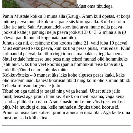
Must oma tibudega
Panin Mustale kokku 8 muna alla (5.aug). Ämm küll õpetas, et korja
mitme päeva munad kokku ja pane siis korraga alla. Kuid ma olin
ikka ise tark. Sain Araucanadelt soovitud arvu mune nelja päeva
jooksul kätte ja paningi nelja päeva jooksul 3+0+3+2 muna alla (0
päeval pandi munad kogemata pannile).
Juhtus aga nii, et esimene tibu koorus mitte 21. vaid juba 19 päeval.
Must esimesed kaks päeva, kuniks tibu pesas püsis, istus edasi. Kuid
kolmandal päeval, kui tibu ringi toimetama hakkas, tegi kanaema
õhtul endale heintesse uue pesa ning teised munad olid hommikuks
jahtunud. Üks tibu veel koorus (panin hommikul teise kana alla),
kuid ülejäänud enam kahjuks mitte.
Kokkuvõtteks – 8 munast üks läks kohe alguses pesas katki, kaks
olid mädamunad, kahest koorusid tibud ning kolm olid surnud tibud.
Teinekord usun targemate juttu.
Tibud on aga tublid ja tragid ning väga kenad. Ühest tuleb jälle
must, teisest aga pruun linnuke. Kukk on meil braama, väga kena
isend – piltidelt on näha. Araucanasid on kolme värvi (eespool on
pilt). Ma muidugi ei tea, kelle munadest lõpuks tibud koorusid.
Pruun on üsna tõenäoliselt pruuni araucana mixi tibu. Aga kelle oma
must on, seda küll ei tea.