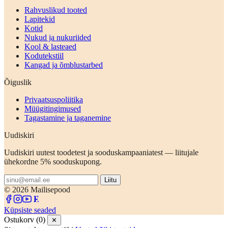
Rahvuslikud tooted
Lapitekid
Kotid
Nukud ja nukuriided
Kool & lasteaed
Kodutekstiil
Kangad ja õmblustarbed
Õiguslik
Privaatsuspoliitika
Müügitingimused
Tagastamine ja taganemine
Uudiskiri
Uudiskiri uutest toodetest ja sooduskampaaniatest — liitujale
ühekordne 5% sooduskupong.
Liitu
© 2026 Mailisepood
Küpsiste seaded
Ostukorv (0)
✕