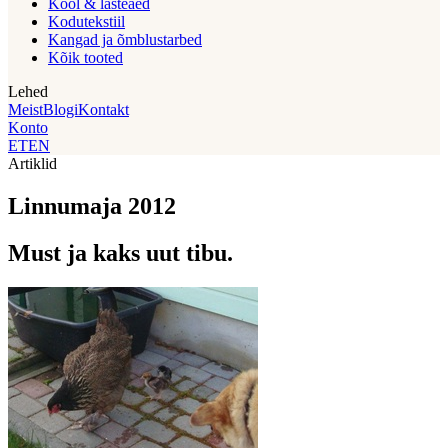
Kool & lasteaed
Kodutekstiil
Kangad ja õmblustarbed
Kõik tooted
Lehed
Meist
Blogi
Kontakt
Konto
ET
EN
Artiklid
Linnumaja 2012
Must ja kaks uut tibu.