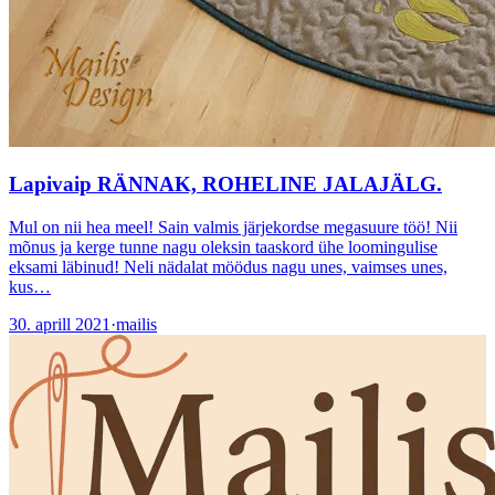
Lapivaip RÄNNAK, ROHELINE JALAJÄLG.
Mul on nii hea meel! Sain valmis järjekordse megasuure töö! Nii
mõnus ja kerge tunne nagu oleksin taaskord ühe loomingulise
eksami läbinud! Neli nädalat möödus nagu unes, vaimses unes,
kus…
30. aprill 2021
·
mailis