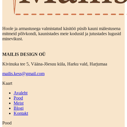
Hoole ja armastusega valmistatud käsitöö püsib kauni mälestusena
mitmeid põlvkondi, kaunistades meie kodusid ja jutustades lugusid
minevikust.
MAILIS DESIGN OÜ
Kivinuka tee 5, Vääna-Jõesuu küla, Harku vald, Harjumaa
mailis.kess@gmail.com
Kaart
Avaleht
Pood
Meist
Blogi
Kontakt
Pood