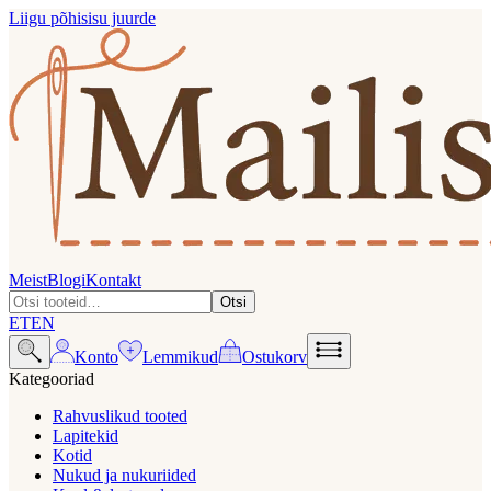
Liigu põhisisu juurde
Meist
Blogi
Kontakt
Otsi
ET
EN
Konto
Lemmikud
Ostukorv
Kategooriad
Rahvuslikud tooted
Lapitekid
Kotid
Nukud ja nukuriided