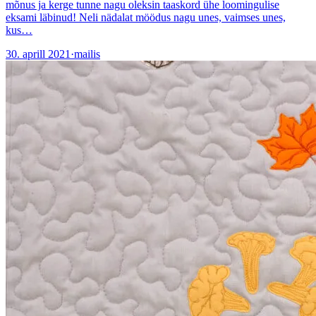
mõnus ja kerge tunne nagu oleksin taaskord ühe loomingulise
eksami läbinud! Neli nädalat möödus nagu unes, vaimses unes,
kus…
30. aprill 2021
·
mailis