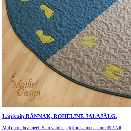
Lapivaip RÄNNAK, ROHELINE JALAJÄLG.
Mul on nii hea meel! Sain valmis järjekordse megasuure töö! Nii