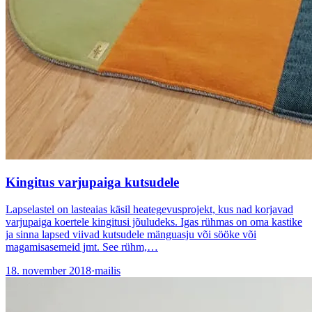
Kingitus varjupaiga kutsudele
Lapselastel on lasteaias käsil heategevusprojekt, kus nad korjavad
varjupaiga koertele kingitusi jõuludeks. Igas rühmas on oma kastike
ja sinna lapsed viivad kutsudele mänguasju või sööke või
magamisasemeid jmt. See rühm,…
18. november 2018
·
mailis