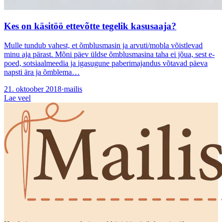
Kes on käsitöö ettevõtte tegelik kasusaaja?
Mulle tundub vahest, et õmblusmasin ja arvuti/mobla võistlevad
minu aja pärast. Mõni päev üldse õmblusmasina taha ei jõua, sest e-
poed, sotsiaalmeedia ja igasugune paberimajandus võtavad päeva
napsti ära ja õmblema…
21. oktoober 2018
·
mailis
Lae veel