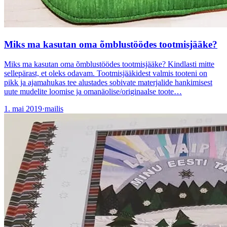
Miks ma kasutan oma õmblustöödes tootmisjääke?
Miks ma kasutan oma õmblustöödes tootmisjääke? Kindlasti mitte
sellepärast, et oleks odavam. Tootmisjääkidest valmis tooteni on
pikk ja ajamahukas tee alustades sobivate materjalide hankimisest
uute mudelite loomise ja omanäolise/originaalse toote…
1. mai 2019
·
mailis