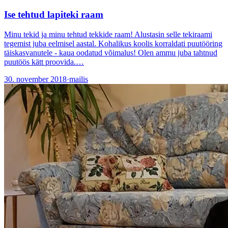
Ise tehtud lapiteki raam
Minu tekid ja minu tehtud tekkide raam! Alustasin selle tekiraami
tegemist juba eelmisel aastal. Kohalikus koolis korraldati puutööring
täiskasvanutele - kaua oodatud võimalus! Olen ammu juba tahtnud
puutöös kätt proovida.…
30. november 2018
·
mailis