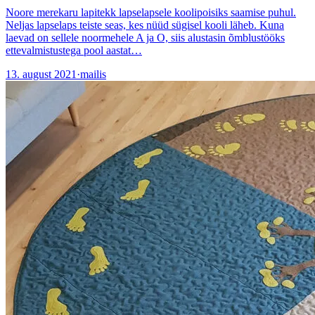
Noore merekaru lapitekk lapselapsele koolipoisiks saamise puhul.
Neljas lapselaps teiste seas, kes nüüd sügisel kooli läheb. Kuna
laevad on sellele noormehele A ja O, siis alustasin õmblustööks
ettevalmistustega pool aastat…
13. august 2021
·
mailis