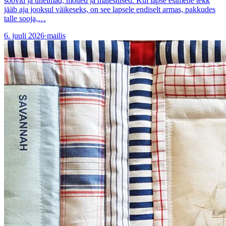
soovid ja unelmad, mõtted ja mälestused. Kui lapse esimene tekk
jääb aja jooksul väikeseks, on see lapsele endiselt armas, pakkudes
talle sooja,…
6. juuli 2026
·
mailis