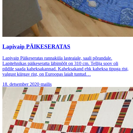
Lapivaip PÄIKESERATAS
Lapivaip Päikeseratas rannaküla lasteaiale, saali põrandale.
Lapitehnikas päikeseratta läbimõõt on 310 cm. Tellija soov oli
pildile saada kaheksakannad. Kaheksakand ehk kaheksa tipuga rist,
valgust kiirgav rist, on Euroopas laialt tuntud…
18. detsember 2020
·
mailis