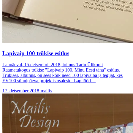
Lapivaip 100 trükise esitlus
Laupäeval, 15.detsembril 2018, toimus Tartu Ülikooli
Raamatukogus trükise "Lapivaip 100. Minu Eesti täna" esitlus.
Trükises, albumis, on sees kõik need 100 lapivaipa ja tegijat, kes
EV100 sünnipäeva projektis osalesid. Lapitööd…
17. detsember 2018
·
mailis