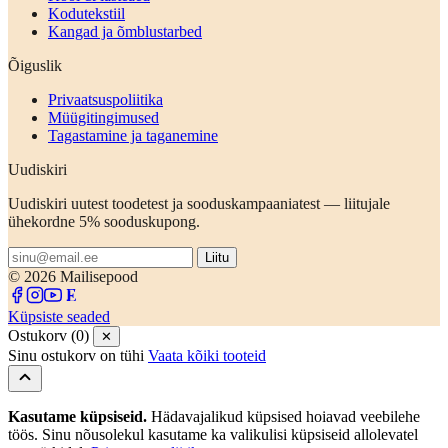
Kodutekstiil
Kangad ja õmblustarbed
Õiguslik
Privaatsuspoliitika
Müügitingimused
Tagastamine ja taganemine
Uudiskiri
Uudiskiri uutest toodetest ja sooduskampaaniatest — liitujale
ühekordne 5% sooduskupong.
Liitu
© 2026 Mailisepood
Küpsiste seaded
Ostukorv (0)
✕
Sinu ostukorv on tühi
Vaata kõiki tooteid
Kasutame küpsiseid.
Hädavajalikud küpsised hoiavad veebilehe
töös. Sinu nõusolekul kasutame ka valikulisi küpsiseid allolevatel