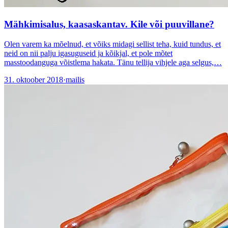
Mähkimisalus, kaasaskantav. Kile või puuvillane?
Olen varem ka mõelnud, et võiks midagi sellist teha, kuid tundus, et
neid on nii palju igasuguseid ja kõikjal, et pole mõtet
masstoodanguga võistlema hakata. Tänu tellija vihjele aga selgus,…
31. oktoober 2018
·
mailis