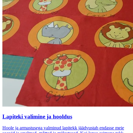
Lapiteki valimine ja hooldus
Hoole ja armastusega valminud lapitekk jäädvustab endasse meie