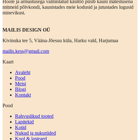
Hoole ja armastusega valmistatud käsitöö püsib kauni mälestusena
mitmeid põlvkondi, kaunistades meie kodusid ja jutustades lugusid
minevikust.
MAILIS DESIGN OÜ
Kivinuka tee 5, Vääna-Jõesuu küla, Harku vald, Harjumaa
mailis.kess@gmail.com
Kaart
Avaleht
Pood
Meist
Blogi
Kontakt
Pood
Rahvuslikud tooted
Lapitekid
Kotid
Nukud ja nukuriided
Kool & lasteaed