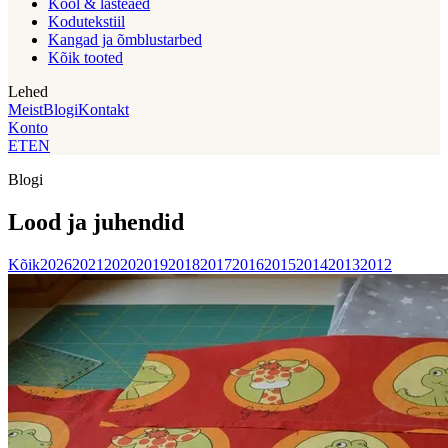
Kool & lasteaed
Kodutekstiil
Kangad ja õmblustarbed
Kõik tooted
Lehed
Meist
Blogi
Kontakt
Konto
ET
EN
Blogi
Lood ja juhendid
Kõik
2026
2021
2020
2019
2018
2017
2016
2015
2014
2013
2012