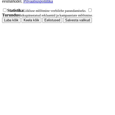
eesmärkidel.
Privaatsuspoliitika
Statistika
Liikluse mõõtmine veebilehe parandamiseks.
Turundus
Isikupärastatud reklaamid ja kampaaniate mõõtmine.
Luba kõik
Keela kõik
Eelistused
Salvesta valikud