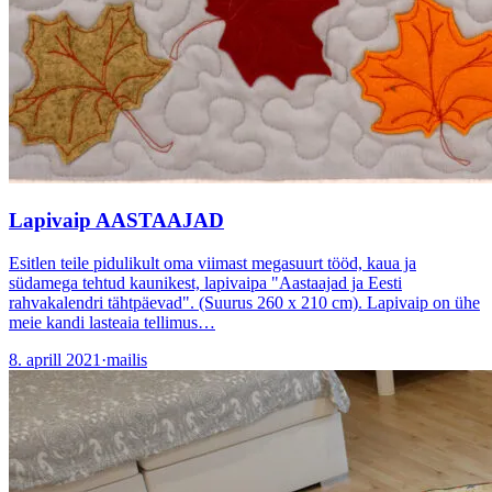
Lapivaip AASTAAJAD
Esitlen teile pidulikult oma viimast megasuurt tööd, kaua ja
südamega tehtud kaunikest, lapivaipa "Aastaajad ja Eesti
rahvakalendri tähtpäevad". (Suurus 260 x 210 cm). Lapivaip on ühe
meie kandi lasteaia tellimus…
8. aprill 2021
·
mailis