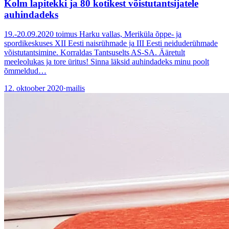
Kolm lapitekki ja 80 kotikest võistutantsijatele
auhindadeks
19.-20.09.2020 toimus Harku vallas, Meriküla õppe- ja
spordikeskuses XII Eesti naisrühmade ja III Eesti neiduderühmade
võistutantsimine. Korraldas Tantsuselts AS-SA. Ääretult
meeleolukas ja tore üritus! Sinna läksid auhindadeks minu poolt
õmmeldud…
12. oktoober 2020
·
mailis