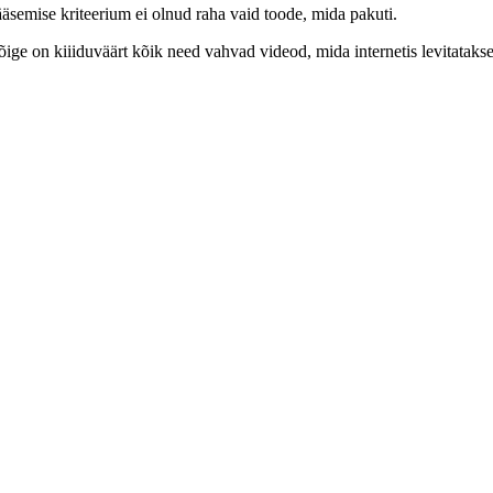
ääsemise kriteerium ei olnud raha vaid toode, mida pakuti.
ige on kiiiduväärt kõik need vahvad videod, mida internetis levitatakse