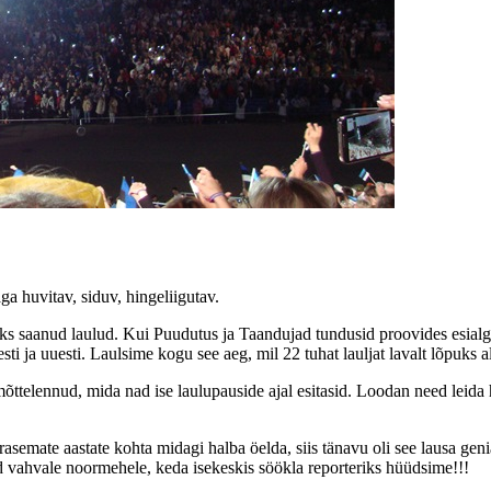
a huvitav, siduv, hingeliigutav.
s saanud laulud. Kui Puudutus ja Taandujad tundusid proovides esialgu 
i ja uuesti. Laulsime kogu see aeg, mil 22 tuhat lauljat lavalt lõpuks alla
õttelennud, mida nad ise laulupauside ajal esitasid. Loodan need leida h
arasemate aastate kohta midagi halba öelda, siis tänavu oli see lausa ge
sed vahvale noormehele, keda isekeskis söökla reporteriks hüüdsime!!!