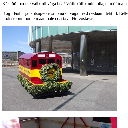
Käsitöö toodete valik oli väga hea! Võib küll kindel olla, et müüma p
Kogu laulu- ja tantsupeole on tänavu väga head reklaami tehtud. Eelkõ
traditsiooni muule maailmale edastavad/tutvustavad.