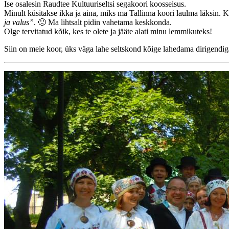
Ise osalesin Raudtee Kultuuriseltsi segakoori koosseisus.
Minult küsitakse ikka ja aina, miks ma Tallinna koori laulma läksin
ja valus”
. 🙂 Ma lihtsalt pidin vahetama keskkonda.
Olge tervitatud kõik, kes te olete ja jääte alati minu lemmikuteks!
Siin on meie koor, üks väga lahe seltskond kõige lahedama dirigendiga