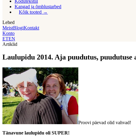
Kodutekstiil
Kangad ja õmblustarbed
Kõik tooted
Lehed
Meist
Blogi
Kontakt
Konto
ET
EN
Artiklid
Laulupidu 2014. Aja puudutus, puudutuse 
Proovi päevad olid vahvad!
Tänavune laulupidu oli SUPER!