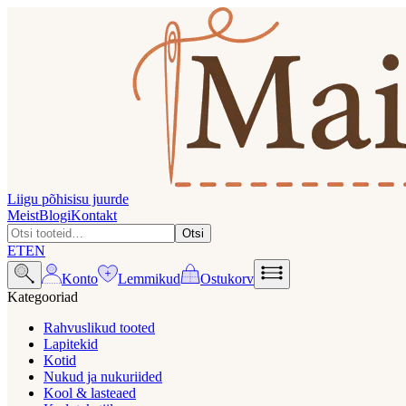
Liigu põhisisu juurde
Meist
Blogi
Kontakt
Otsi
ET
EN
Konto
Lemmikud
Ostukorv
Kategooriad
Rahvuslikud tooted
Lapitekid
Kotid
Nukud ja nukuriided
Kool & lasteaed