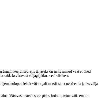
üsnagi keerulised, siis tänaseks on neist saanud vaat et ühed
 said. Ja väravast väljagi jätkus veel viisikest.
iljem laulupeo lehelt või mujalt meediast, et need enda jaoks välja
niaalne. Väravast marsib sisse pidev kolonn, mitte väiksem kui