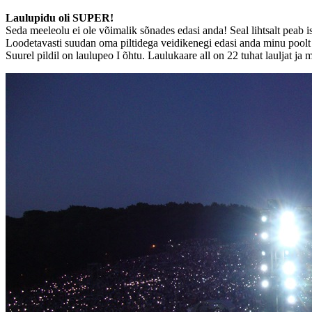
Laulupidu oli SUPER!
Seda meeleolu ei ole võimalik sõnades edasi anda! Seal lihtsalt peab 
Loodetavasti suudan oma piltidega veidikenegi edasi anda minu poolt 
Suurel pildil on laulupeo I õhtu. Laulukaare all on 22 tuhat laulja