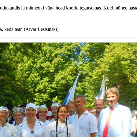
. Kodukandis ju mitmedki väga head koorid tegutsemas. Kuid mõned aas
, keda tean (Aivar Lestsinski).