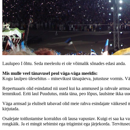
Laulupeo I õhtu. Seda meeleolu ei ole võimalik sõnades edasi anda.
Mis mulle veel tänavusel peol väga-väga meeldis:
Kogu laulpeo ülesehitus – minevikust tänapäeva, jutustuse vormis. Väg
Repertuaaris olid esindatud nii uued kui ka ammused ja rahvale armsak
lemmikud. Eriti laul Puudutus, mida täna, peo lõpus, laulsime ikka uuest
Väga armsad ja eluliselt tabavad olid meie rahva esindajate väikesed m
kirjutada.
Osalejate toitlustamise korraldus oli lausa vapustav. Kuigi ei saa ka v
rongkäik. Ja ei mingit sebimist ega trügimist ega järjekorda. Tervitu