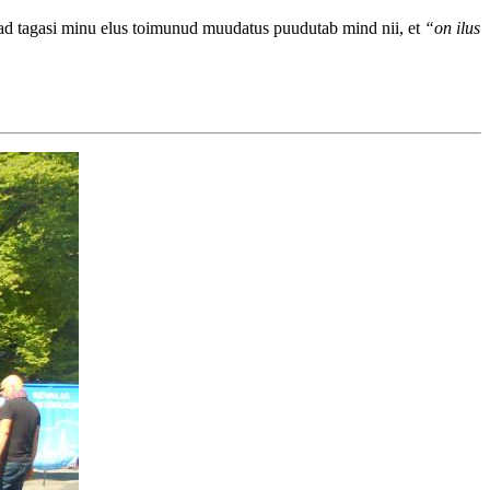
tad tagasi minu elus toimunud muudatus puudutab mind nii, et
“on ilus