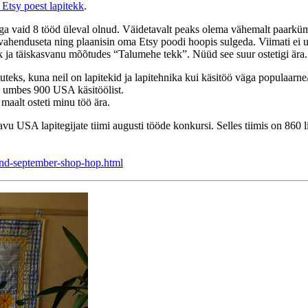
Etsy poest lapitekk
.
ga vaid 8 tööd üleval olnud. Väidetavalt peaks olema vähemalt paarküm
 vahenduseta ning plaanisin oma Etsy poodi hoopis sulgeda. Viimati ei u
kk ja täiskasvanu mõõtudes “Talumehe tekk”. Nüüd see suur ostetigi ära.
eks, kuna neil on lapitekid ja lapitehnika kui käsitöö väga populaarne/t
d umbes 900 USA käsitöölist.
maalt osteti minu töö ära.
vu USA lapitegijate tiimi augusti tööde konkursi. Selles tiimis on 860 
and-september-shop-hop.html