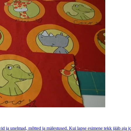
 ja unelmad, mõtted ja mälestused. Kui lapse esimene tekk jääb aja joo