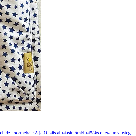
ellele noormehele A ja O, siis alustasin õmblustööks ettevalmistustega