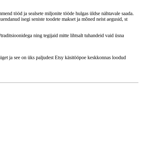
mend tööd ja sealsete miljonite tööde hulgas üldse nähtavale saada.
uendanud isegi seniste toodete makset ja mõned neist aegusid, st
raditsioonidega ning tegijaid mitte lihtsalt tuhandeid vaid üsna
liiget ja see on üks paljudest Etsy käsitööpoe keskkonnas loodud