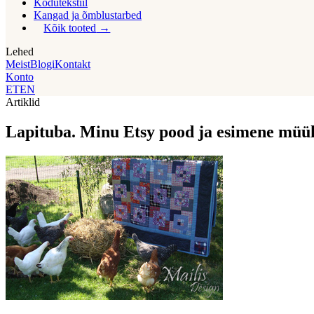
Kodutekstiil
Kangad ja õmblustarbed
Kõik tooted
Lehed
Meist
Blogi
Kontakt
Konto
ET
EN
Artiklid
Lapituba. Minu Etsy pood ja esimene müü