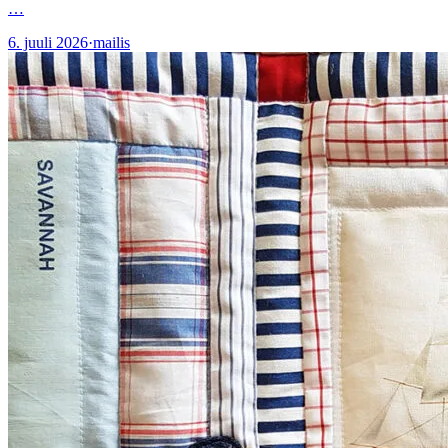
…
6. juuli 2026
·
mailis