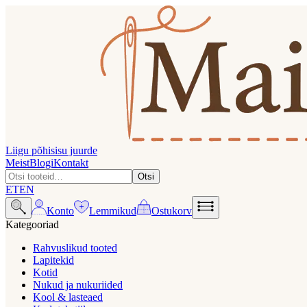
Liigu põhisisu juurde
Meist
Blogi
Kontakt
Otsi
ET
EN
Konto
Lemmikud
Ostukorv
Kategooriad
Rahvuslikud tooted
Lapitekid
Kotid
Nukud ja nukuriided
Kool & lasteaed