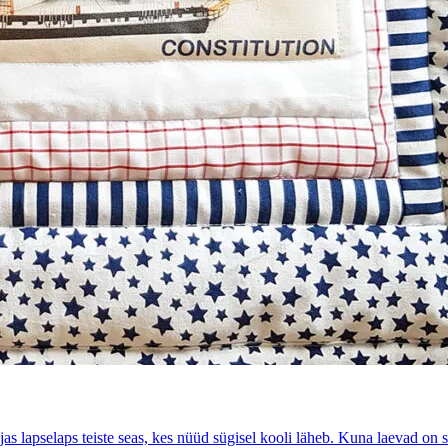
s lapselaps teiste seas, kes nüüd sügisel kooli läheb. Kuna laevad on s