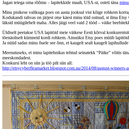
Jagan teiega oma rõõmu – lapitekkide maalt, USA-st, osteti täna
minu 
Minu pisikese valikuga poes on aasta jooksul vist kõige rohkem korra
Kodukandi rahvas on järjest otse käest minu töid ostnud, st ilma Etsy
läksid müügilehelt maha. Alles jäigi veel vaid 2 tööd – väike beebite
Üldiselt peetakse USA lapitöid meie väikese Eesti kõrval konkurentsitut
tõenäoliselt kümneid kordi rohkem. Ainuüksi Etsy poes müüb lapitöi
Ja nüüd sadas minu õuele see õnn, et kaugelt sealt kaugelt lapihullude 
Meenutuseks, et minu lapitehnikas tehtud seinatekk “Päike” võitis täna
meeskondadest.
Konkursi leht on siin ja töö pilt siin all:
http://etsycyberfleamarket.blogspot.com.au/2014/08/august-winners-