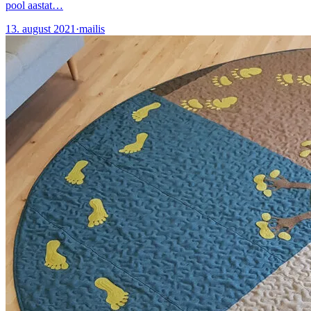
pool aastat…
13. august 2021
·
mailis