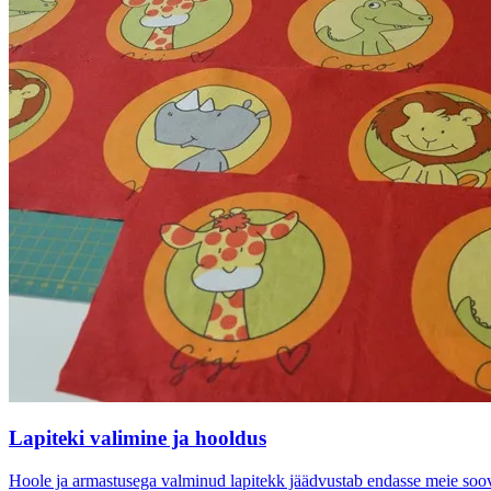
Lapiteki valimine ja hooldus
Hoole ja armastusega valminud lapitekk jäädvustab endasse meie soovid