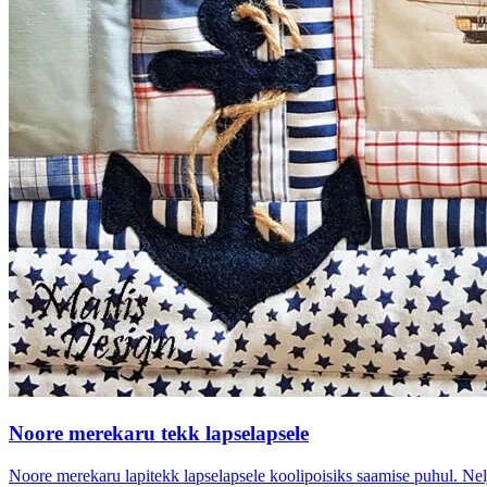
Noore merekaru tekk lapselapsele
Noore merekaru lapitekk lapselapsele koolipoisiks saamise puhul. Nelja