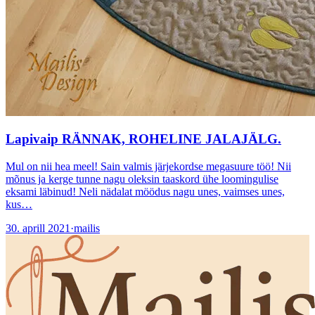
Lapivaip RÄNNAK, ROHELINE JALAJÄLG.
Mul on nii hea meel! Sain valmis järjekordse megasuure töö! Nii
mõnus ja kerge tunne nagu oleksin taaskord ühe loomingulise
eksami läbinud! Neli nädalat möödus nagu unes, vaimses unes,
kus…
30. aprill 2021
·
mailis