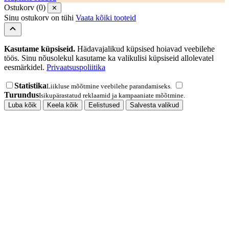
Ostukorv (0)
✕
Sinu ostukorv on tühi
Vaata kõiki tooteid
Kasutame küpsiseid.
Hädavajalikud küpsised hoiavad veebilehe
töös. Sinu nõusolekul kasutame ka valikulisi küpsiseid allolevatel
eesmärkidel.
Privaatsuspoliitika
Statistika
Liikluse mõõtmine veebilehe parandamiseks.
Turundus
Isikupärastatud reklaamid ja kampaaniate mõõtmine.
Luba kõik
Keela kõik
Eelistused
Salvesta valikud