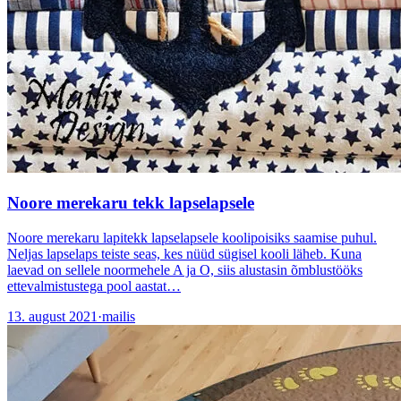
Noore merekaru tekk lapselapsele
Noore merekaru lapitekk lapselapsele koolipoisiks saamise puhul.
Neljas lapselaps teiste seas, kes nüüd sügisel kooli läheb. Kuna
laevad on sellele noormehele A ja O, siis alustasin õmblustööks
ettevalmistustega pool aastat…
13. august 2021
·
mailis