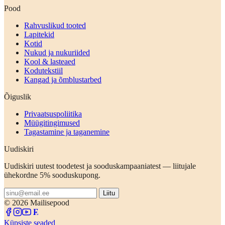
Pood
Rahvuslikud tooted
Lapitekid
Kotid
Nukud ja nukuriided
Kool & lasteaed
Kodutekstiil
Kangad ja õmblustarbed
Õiguslik
Privaatsuspoliitika
Müügitingimused
Tagastamine ja taganemine
Uudiskiri
Uudiskiri uutest toodetest ja sooduskampaaniatest — liitujale
ühekordne 5% sooduskupong.
Liitu
© 2026 Mailisepood
Küpsiste seaded