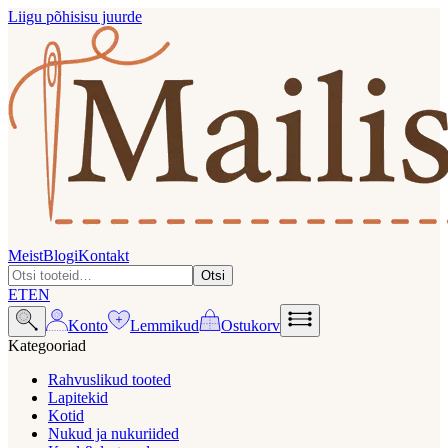
Liigu põhisisu juurde
Meist
Blogi
Kontakt
Otsi
ET
EN
Konto
Lemmikud
Ostukorv
Kategooriad
Rahvuslikud tooted
Lapitekid
Kotid
Nukud ja nukuriided