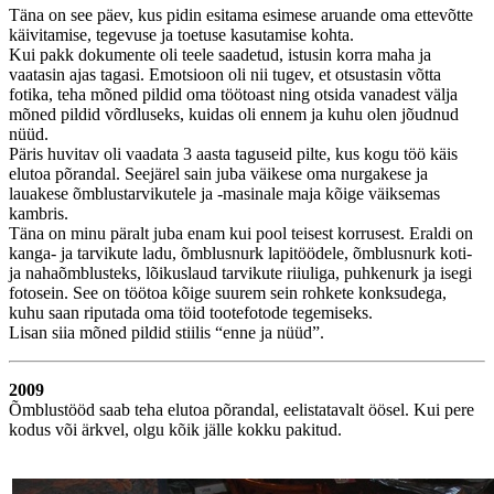
Täna on see päev, kus pidin esitama esimese aruande oma ettevõtte
käivitamise, tegevuse ja toetuse kasutamise kohta.
Kui pakk dokumente oli teele saadetud, istusin korra maha ja
vaatasin ajas tagasi. Emotsioon oli nii tugev, et otsustasin võtta
fotika, teha mõned pildid oma töötoast ning otsida vanadest välja
mõned pildid võrdluseks, kuidas oli ennem ja kuhu olen jõudnud
nüüd.
Päris huvitav oli vaadata 3 aasta taguseid pilte, kus kogu töö käis
elutoa põrandal. Seejärel sain juba väikese oma nurgakese ja
lauakese õmblustarvikutele ja -masinale maja kõige väiksemas
kambris.
Täna on minu päralt juba enam kui pool teisest korrusest. Eraldi on
kanga- ja tarvikute ladu, õmblusnurk lapitöödele, õmblusnurk koti-
ja nahaõmblusteks, lõikuslaud tarvikute riiuliga, puhkenurk ja isegi
fotosein. See on töötoa kõige suurem sein rohkete konksudega,
kuhu saan riputada oma töid tootefotode tegemiseks.
Lisan siia mõned pildid stiilis “enne ja nüüd”.
2009
Õmblustööd saab teha elutoa põrandal, eelistatavalt öösel. Kui pere
kodus või ärkvel, olgu kõik jälle kokku pakitud.