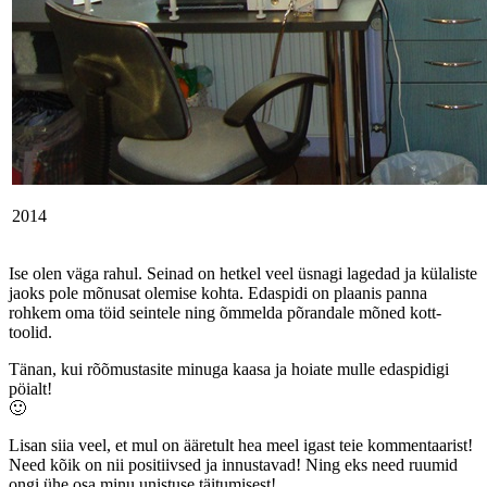
2014
Ise olen väga rahul. Seinad on hetkel veel üsnagi lagedad ja külaliste
jaoks pole mõnusat olemise kohta. Edaspidi on plaanis panna
rohkem oma töid seintele ning õmmelda põrandale mõned kott-
toolid.
Tänan, kui rõõmustasite minuga kaasa ja hoiate mulle edaspidigi
pöialt!
🙂
Lisan siia veel, et mul on ääretult hea meel igast teie kommentaarist!
Need kõik on nii positiivsed ja innustavad! Ning eks need ruumid
ongi ühe osa minu unistuse täitumisest!