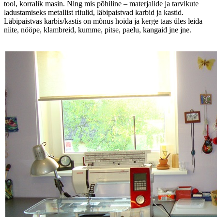
tool, korralik masin. Ning mis põhiline – materjalide ja tarvikute
ladustamiseks metallist riiulid, läbipaistvad karbid ja kastid.
Läbipaistvas karbis/kastis on mõnus hoida ja kerge taas üles leida
niite, nööpe, klambreid, kumme, pitse, paelu, kangaid jne jne.