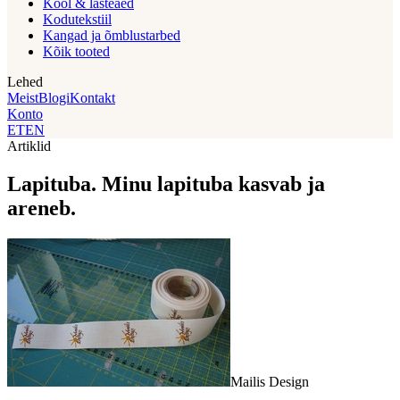
Kool & lasteaed
Kodutekstiil
Kangad ja õmblustarbed
Kõik tooted
Lehed
Meist
Blogi
Kontakt
Konto
ET
EN
Artiklid
Lapituba. Minu lapituba kasvab ja
areneb.
Mailis Design