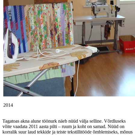
2014
Tagatoas akna alune töönurk näeb nüüd välja selline. Võrdluseks
võite vaadata 2011 aasta pilti – ruum ja koht on samad. Nüüd on
korralik suur laud tekkide ja teiste tekstillitööde õmblemiseks, mõnus