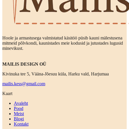
Hoole ja armastusega valmistatud käsitöö püsib kauni mälestusena
mitmeid põlvkondi, kaunistades meie kodusid ja jutustades lugusid
minevikust.
MAILIS DESIGN OÜ
Kivinuka tee 5, Vääna-Jõesuu küla, Harku vald, Harjumaa
mailis.kess@gmail.com
Kaart
Avaleht
Pood
Meist
Blogi
Kontakt