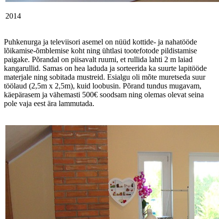
2014
Puhkenurga ja televiisori asemel on nüüd kottide- ja nahatööde
lõikamise-õmblemise koht ning ühtlasi tootefotode pildistamise
paigake. Põrandal on piisavalt ruumi, et rullida lahti 2 m laiad
kangarullid. Samas on hea laduda ja sorteerida ka suurte lapitööde
materjale ning sobitada mustreid. Esialgu oli mõte muretseda suur
töölaud (2,5m x 2,5m), kuid loobusin. Põrand tundus mugavam,
käepärasem ja vähemasti 500€ soodsam ning olemas olevat seina
pole vaja eest ära lammutada.