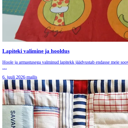
Lapiteki valimine ja hooldus
Hoole ja armastusega valminud lapitekk jäädvustab endasse meie soovid
…
6. juuli 2026
·
mailis