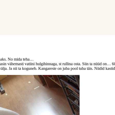
tsaks. No mida teha…
in vähemasti vatiini hulgihinnaga, st rullina osta. Siin ta nüüd on… 60
välja. Ja nii ta koguneb. Kangareste on juba pool tuba täis. Niidid kasti