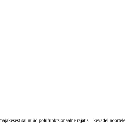
amajakesest sai nüüd polüfunktsionaalne rajatis – kevadel noortele