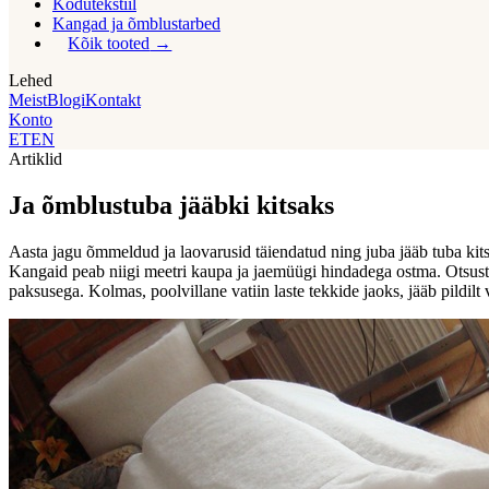
Kodutekstiil
Kangad ja õmblustarbed
Kõik tooted
Lehed
Meist
Blogi
Kontakt
Konto
ET
EN
Artiklid
Ja õmblustuba jääbki kitsaks
Aasta jagu õmmeldud ja laovarusid täiendatud ning juba jääb tuba ki
Kangaid peab niigi meetri kaupa ja jaemüügi hindadega ostma. Otsustas
paksusega. Kolmas, poolvillane vatiin laste tekkide jaoks, jääb pildilt 