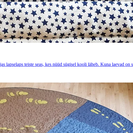
s lapselaps teiste seas, kes nüüd sügisel kooli läheb. Kuna laevad on s