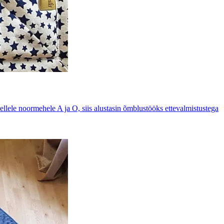
ellele noormehele A ja O, siis alustasin õmblustööks ettevalmistustega