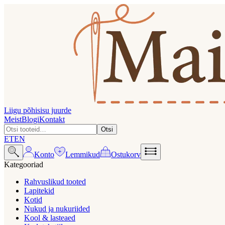
Liigu põhisisu juurde
Meist
Blogi
Kontakt
Otsi
ET
EN
Konto
Lemmikud
Ostukorv
Kategooriad
Rahvuslikud tooted
Lapitekid
Kotid
Nukud ja nukuriided
Kool & lasteaed