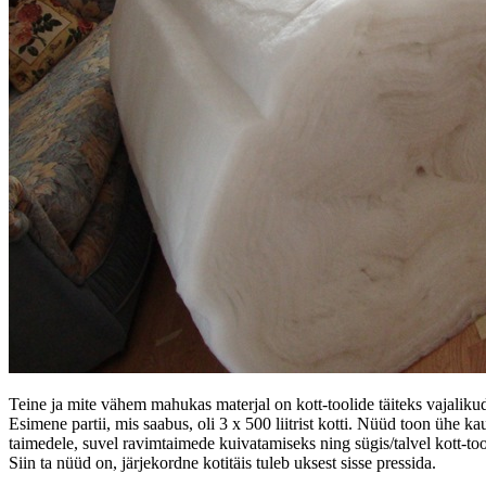
Teine ja mite vähem mahukas materjal on kott-toolide täiteks vajaliku
Esimene partii, mis saabus, oli 3 x 500 liitrist kotti. Nüüd toon ühe 
taimedele, suvel ravimtaimede kuivatamiseks ning sügis/talvel kott-too
Siin ta nüüd on, järjekordne kotitäis tuleb uksest sisse pressida.