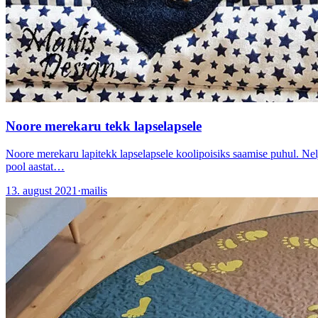
Noore merekaru tekk lapselapsele
Noore merekaru lapitekk lapselapsele koolipoisiks saamise puhul. Nelja
pool aastat…
13. august 2021
·
mailis