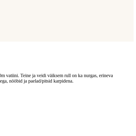
m vatiini. Teine ja veidi väiksem rull on ka nurgas, erineva
dega, nööbid ja paelad/pitsid karpidena.