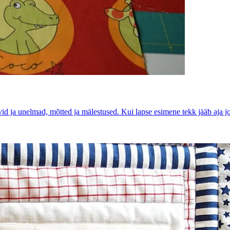
 ja unelmad, mõtted ja mälestused. Kui lapse esimene tekk jääb aja joo