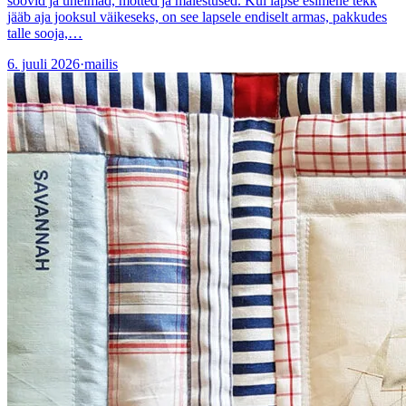
soovid ja unelmad, mõtted ja mälestused. Kui lapse esimene tekk
jääb aja jooksul väikeseks, on see lapsele endiselt armas, pakkudes
talle sooja,…
6. juuli 2026
·
mailis