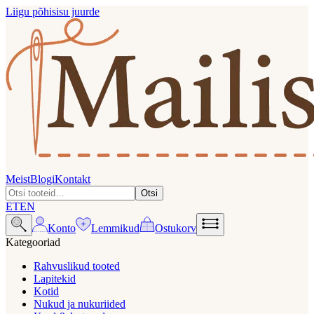
Liigu põhisisu juurde
Meist
Blogi
Kontakt
Otsi
ET
EN
Konto
Lemmikud
Ostukorv
Kategooriad
Rahvuslikud tooted
Lapitekid
Kotid
Nukud ja nukuriided