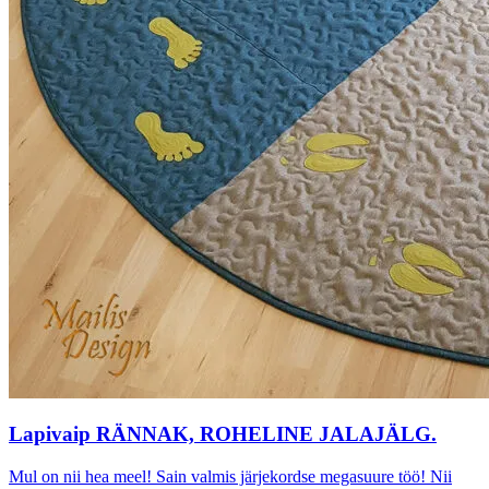
Lapivaip RÄNNAK, ROHELINE JALAJÄLG.
Mul on nii hea meel! Sain valmis järjekordse megasuure töö! Nii