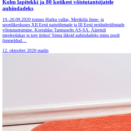
Kolm lapitekki ja 80 kotikest võistutantsijatele
auhindadeks
19.-20.09.2020 toimus Harku vallas, Meriküla õppe- ja
spordikeskuses XII Eesti naisrühmade ja III Eesti neiduderühmade
võistutantsimine. Korraldas Tantsuselts AS-SA. Ääretult
meeleolukas ja tore üritus! Sinna läksid auhindadeks minu poolt
õmmeldud…
12. oktoober 2020
·
mailis