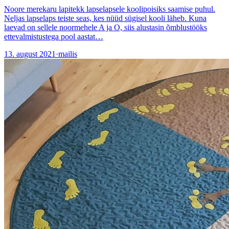
Noore merekaru lapitekk lapselapsele koolipoisiks saamise puhul.
Neljas lapselaps teiste seas, kes nüüd sügisel kooli läheb. Kuna
laevad on sellele noormehele A ja O, siis alustasin õmblustööks
ettevalmistustega pool aastat…
13. august 2021
·
mailis