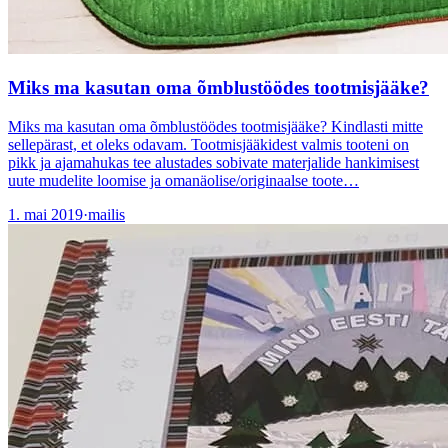
Miks ma kasutan oma õmblustöödes tootmisjääke?
Miks ma kasutan oma õmblustöödes tootmisjääke? Kindlasti mitte
sellepärast, et oleks odavam. Tootmisjääkidest valmis tooteni on
pikk ja ajamahukas tee alustades sobivate materjalide hankimisest
uute mudelite loomise ja omanäolise/originaalse toote…
1. mai 2019
·
mailis