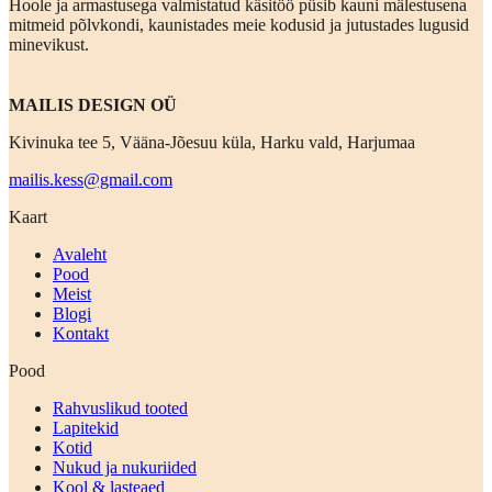
Hoole ja armastusega valmistatud käsitöö püsib kauni mälestusena
mitmeid põlvkondi, kaunistades meie kodusid ja jutustades lugusid
minevikust.
MAILIS DESIGN OÜ
Kivinuka tee 5, Vääna-Jõesuu küla, Harku vald, Harjumaa
mailis.kess@gmail.com
Kaart
Avaleht
Pood
Meist
Blogi
Kontakt
Pood
Rahvuslikud tooted
Lapitekid
Kotid
Nukud ja nukuriided
Kool & lasteaed