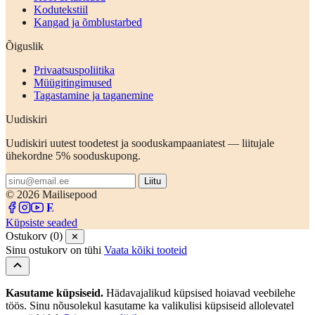
Kodutekstiil
Kangad ja õmblustarbed
Õiguslik
Privaatsuspoliitika
Müügitingimused
Tagastamine ja taganemine
Uudiskiri
Uudiskiri uutest toodetest ja sooduskampaaniatest — liitujale
ühekordne 5% sooduskupong.
Liitu
© 2026 Mailisepood
Küpsiste seaded
Ostukorv (0)
✕
Sinu ostukorv on tühi
Vaata kõiki tooteid
Kasutame küpsiseid.
Hädavajalikud küpsised hoiavad veebilehe
töös. Sinu nõusolekul kasutame ka valikulisi küpsiseid allolevatel