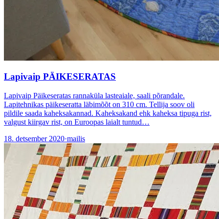
Lapivaip PÄIKESERATAS
Lapivaip Päikeseratas rannaküla lasteaiale, saali põrandale.
Lapitehnikas päikeseratta läbimõõt on 310 cm. Tellija soov oli
pildile saada kaheksakannad. Kaheksakand ehk kaheksa tipuga rist,
valgust kiirgav rist, on Euroopas laialt tuntud…
18. detsember 2020
·
mailis