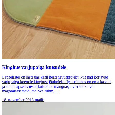
Kingitus varjupaiga kutsudele
Lapselastel on lasteaias käsil heategevusprojekt, kus nad korjavad
varjupaiga koertele kingitusi jõuludeks. Igas rühmas on oma kastike
ja sinna lapsed viivad kutsudele mänguasju või sööke või
magamisasemeid jmt. See rühm,…
18. november 2018
·
mailis