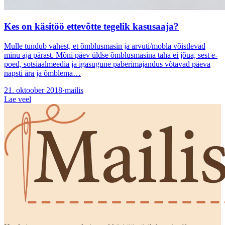
Kes on käsitöö ettevõtte tegelik kasusaaja?
Mulle tundub vahest, et õmblusmasin ja arvuti/mobla võistlevad
minu aja pärast. Mõni päev üldse õmblusmasina taha ei jõua, sest e-
poed, sotsiaalmeedia ja igasugune paberimajandus võtavad päeva
napsti ära ja õmblema…
21. oktoober 2018
·
mailis
Lae veel