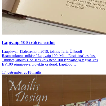
Lapivaip 100 trükise esitlus
Laupäeval, 15.detsembril 2018, toimus Tartu Ülikooli
Raamatukogus trükise "Lapivaip 100. Minu Eesti täna" esitlus.
Trükises, albumis, on sees kõik need 100 lapivaipa ja tegijat, kes
EV100 sünnipäeva projektis osalesid. Lapitööd…
17. detsember 2018
·
mailis