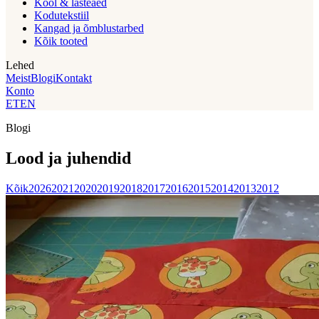
Kool & lasteaed
Kodutekstiil
Kangad ja õmblustarbed
Kõik tooted
Lehed
Meist
Blogi
Kontakt
Konto
ET
EN
Blogi
Lood ja juhendid
Kõik
2026
2021
2020
2019
2018
2017
2016
2015
2014
2013
2012