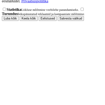
eesmärkidel.
Privaatsuspoliitika
Statistika
Liikluse mõõtmine veebilehe parandamiseks.
Turundus
Isikupärastatud reklaamid ja kampaaniate mõõtmine.
Luba kõik
Keela kõik
Eelistused
Salvesta valikud