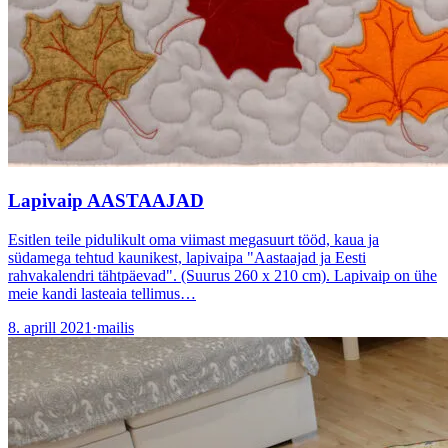
Lapivaip AASTAAJAD
Esitlen teile pidulikult oma viimast megasuurt tööd, kaua ja
südamega tehtud kaunikest, lapivaipa "Aastaajad ja Eesti
rahvakalendri tähtpäevad". (Suurus 260 x 210 cm). Lapivaip on ühe
meie kandi lasteaia tellimus…
8. aprill 2021
·
mailis