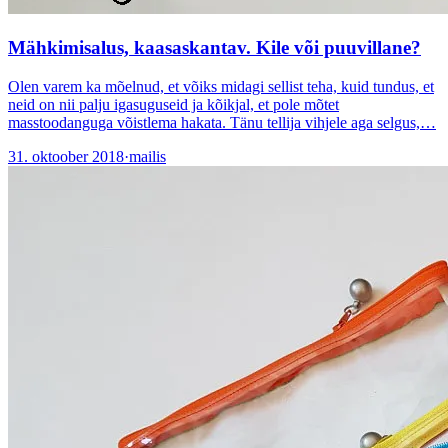
Mähkimisalus, kaasaskantav. Kile või puuvillane?
Olen varem ka mõelnud, et võiks midagi sellist teha, kuid tundus, et
neid on nii palju igasuguseid ja kõikjal, et pole mõtet
masstoodanguga võistlema hakata. Tänu tellija vihjele aga selgus,…
31. oktoober 2018
·
mailis