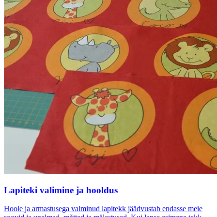
Lapiteki valimine ja hooldus
Hoole ja armastusega valminud lapitekk jäädvustab endasse meie