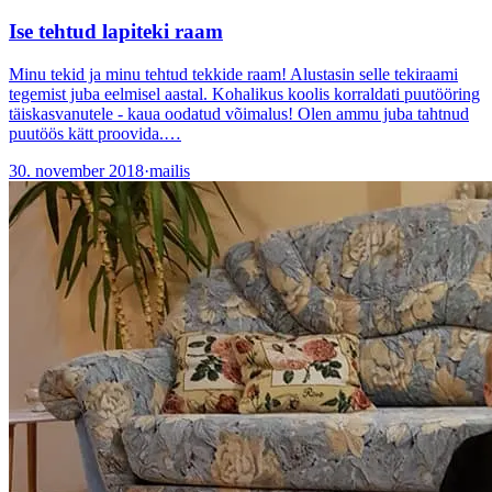
Ise tehtud lapiteki raam
Minu tekid ja minu tehtud tekkide raam! Alustasin selle tekiraami
tegemist juba eelmisel aastal. Kohalikus koolis korraldati puutööring
täiskasvanutele - kaua oodatud võimalus! Olen ammu juba tahtnud
puutöös kätt proovida.…
30. november 2018
·
mailis