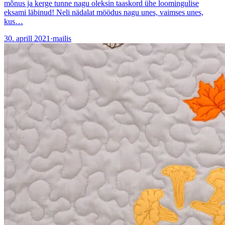
mõnus ja kerge tunne nagu oleksin taaskord ühe loomingulise
eksami läbinud! Neli nädalat möödus nagu unes, vaimses unes,
kus…
30. aprill 2021
·
mailis